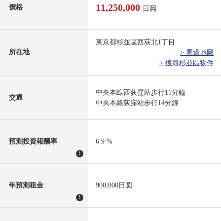
11,250,000
價格
日圓
東京都杉並區西荻北1丁目
所在地
> 周邊地圖
> 搜尋杉並區物件
中央本線西荻窪站步行11分鐘
交通
中央本線荻窪站步行14分鐘
預測投資報酬率
6.9 %
!
年預測租金
900,000日圆
!