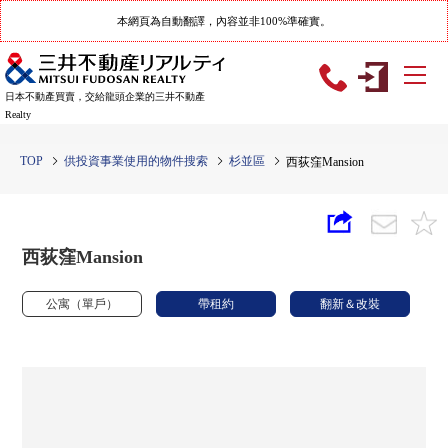
本網頁為自動翻譯，內容並非100%準確實。
日本不動產買賣，交給龍頭企業的三井不動產
Realty
TOP
供投資事業使用的物件搜索
杉並區
西荻窪Mansion
西荻窪Mansion
公寓（單戶）
帶租約
翻新＆改裝