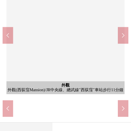
外觀
外觀(西荻窪Mansion)/JR中央線、總武線、東京地鐵線丸之內線"荻
外觀
外觀(西荻窪Mansion)/JR中央線、總武線"西荻窪"車站步行11分鐘
荻窪站(JR中央線、東京地鐵線丸之內線)(約1120m)
西荻窪站(JR東日本中央本線)(約880m)
MINISTOP南荻窪3丁目商店(約200m)
杉並區立桃井空地公園(約1100m)
杉並區立桃井第3小學(約500m)
懷斯市場西荻窪商店(約150m)
杉並區立荻窪中學(約1400m)
小Coop西荻店(約100m)
Lumine荻窪(約1120m)
窪"車站步行14分鐘