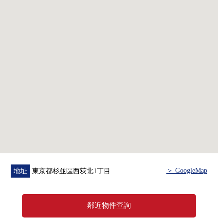
0門交換
0House清洗
■也把自己的家的"出售"交給三井Rehouse請
・是否最好開始什麼雖然是否是否"出售是以前購買是以
前"想重新購買可是不知道。
・想把握擁有房地產的行情。
・因為剩下自己的家的住宅貸款所以想談無勉強的資金計
劃。
在顧客的情形合起來，合計，從住在的購買到出售，支
援。
首先，在免付費專線，請命令擁有房地產的概要。
※以首都圏為中心，也承受關於杉並區周圍以外的房地產
＞ GoogleMap
地址
東京都杉並區西荻北1丁目
的出售的需討論。
(因為有不能夠辦理的居住地所以請諒解)
鄰近物件查詢