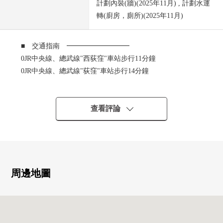
計劃內裝(牆)(2025年11月) , 計劃水運
轉(廚房，廁所)(2025年11月)
■ 交通指南 ━━━━━━━━━
0JR中央線、總武線"西荻窪"車站步行11分鐘
0JR中央線、總武線"荻窪"車站步行14分鐘
0東京地鐵線丸之內線"荻窪"車站步行14分鐘
■ 物件概要 ━━━━━━━━━
查看評論
0私人使用面積：24.36平方公尺(約7.36坪)
0適合3樓部分東南的住戸
0房型：1R
■ 翻新內容(打算在2025年11月完成)
周邊地圖
━━━━━━━━━
○Cross換貼
○廚房交換
○廁所更換