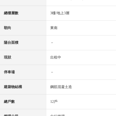
總樓層數
3樓/地上3層
朝向
東南
陽台面積
－
現狀
出租中
停車場
－
建築物結構
鋼筋混凝土造
總戶數
12戶