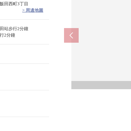
飯田西町3丁目
> 周邊地圖
田站步行2分鐘
行2分鐘