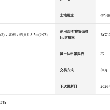
住宅
土地用途
使用面積/建築面積
路)，北側：幅員約3.7m(公路)
商業區
比/容積率
不
國土法申報與否
仲介
交易方式
202
下次更新日
鋪)