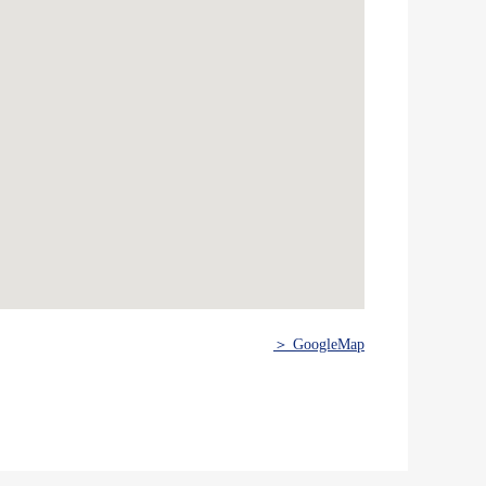
＞ GoogleMap