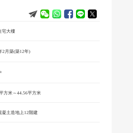
住宅大樓
4年2月築(築12年)
中
56平方米～44.56平方米
混凝土造地上12階建