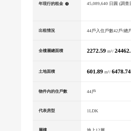
45,089,640 日圓 (調
年現行的租金
!
44戶入住戶數42戶/總
出租情況
2272.59
24462
全樓層總面積
m²/
601.89
6478.7
土地面積
m²/
44戶
物件內的住戶數
1LDK
代表房型
地上12層
層樓