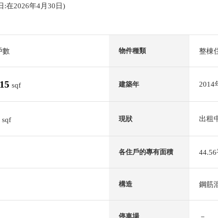
查日:在2026年4月30日)
戶數
整棟
物件種類
.15
201
建築年
sqf
4
出租
現狀
sqf
44.
各住戶的專有面積
鋼筋
構造
－
停車場