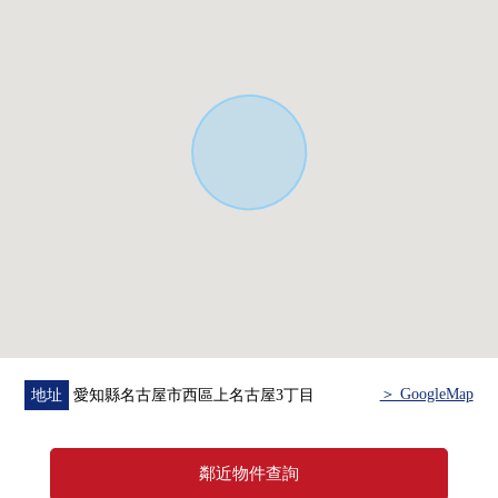
私人使用面積帶：38.77平方公尺～40.90平方公尺
主要的采光面：西
※表面投資報酬率是年租金收入總和(含共益費)占房屋總價
的比例,且尚未扣除所有需要維持該物件的課稅金和其他支
出費用算出。此外滿租的情況是以現在租金收入算出空
置、或一部分空置的情況是以租金行情為基準推算出。※
無法保證房屋租金在未來能成為確實的收入。(調查日:在
2025年4月3日)
＞ GoogleMap
地址
愛知縣名古屋市西區上名古屋3丁目
鄰近物件查詢