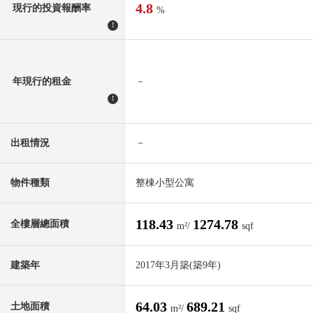
4.8
現行的投資報酬率
%
!
年現行的租金
－
!
出租情況
－
物件種類
整棟小型公寓
118.43
1274.78
全樓層總面積
m²/
sqf
建築年
2017年3月築(築9年)
64.03
689.21
土地面積
m²/
sqf