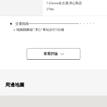
7-Eleven名古屋凈心商店
270m
■ 交通指南━━━━━━━━━━━━━━━・・・・・
○ 地鐵鶴舞線"凈心"車站步行3分鐘
■ 推薦重點━━━━━━━━━━━━━━━・・・・・
○ 2017年3月築収益物件(店鋪+住戸1LDK)
○ 鋼筋混凝土造3階建
查看評論
○ 土地面積：64.17平方公尺約19.41坪
○ 建築面積：118.43平方公尺約35.82坪
○ 前面道路幅員：東面約7.6m
○ 客滿的生產(R7.4.3當時)中的
○ 現行的投資報酬率一年5.2%
周邊地圖
○ 年計劃的現行的租金收入3,276,000日圆
出借(需交接租賃契約)中的店鋪(1樓)、1LDK(2樓.3樓)