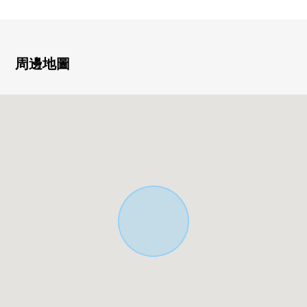
・對1個地方匯集水周圍
・幾個陽台能進出室，也作為換氣以及工作空間可活用
▼房間的特徴
・已經變更，并且容易到西式房間作為事務空間使用2樓和
周邊地圖
式房間的式樣
・正確保幾個儲藏室空白，便於文件、備品的保管
・擁有多功能室的舒適在多用途在某一個房型可對應
■ 翻新內容
[2018年9月]
・把約8張塌塌米2樓和式房間改為西式房間(地板貼)
・把約4.5張塌塌米2樓和式房間的.6張塌塌米改為儲藏室
(CF貼)
[2022年9月]
・屋頂塗抹(遮熱塗料使用)
・西側外壁塗抹
・東面外壁在女孩兒鋇鋼板張替
[2023年9月]
・1樓廚房抽油煙機交換