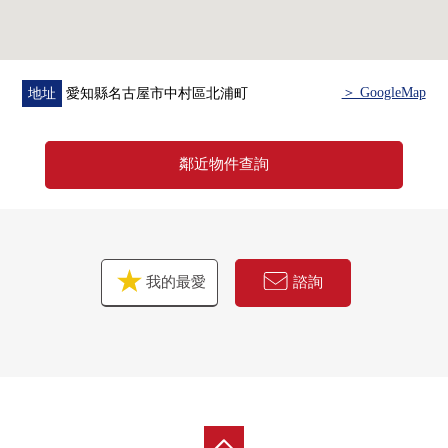
■ 周邊環境
・步行10分鐘的範圍以內有便利店、醫院、郵局
■在找想要的家方面給予幫助的━━━━━・・・
房屋的詳細、需討論是如感興趣,歡迎請隨時聯繫我們。
＞ GoogleMap
地址
愛知縣名古屋市中村區北浦町
鄰近物件查詢
我的最愛
諮詢