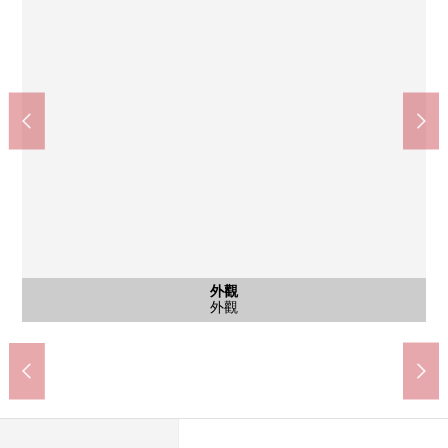
含有前面道路的外觀
公共汽車
外觀
室內
室內
廁所
室內
室內
陽台
外觀
外觀
在全家便利店城西醫院的前面的商店(約100m)
名古屋牛田份郵局(約120m)
名古屋市立柳小學(約870m)
偕行會城西病院(約180m)
含有前面道路的外觀
豐國中學(約610m)
公共汽車
外觀
室內
室內
廚房
室內
門口
室內
室內
廁所
室內
室內
室內
室內
陽台
外觀
外觀