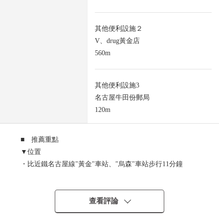
其他便利設施２
V、drug黃金店
560m
其他便利設施3
名古屋牛田份郵局
120m
■ 推薦重點
▼位置
・比近鐵名古屋線"黃金"車站、"烏森"車站步行11分鐘
・周圍擁有生活便利設施，也便於工作人員的通勤以及來
客對應的位置
▼建築物的特徴
查看評論
・在店面、辦公室用途推薦