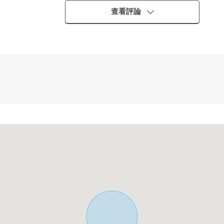
廠商建造
查看評論
生活便利性是良好的位置
。