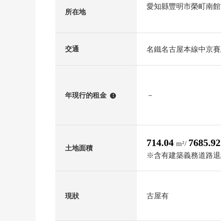
愛知縣豐明市榮町南館
所在地
名鐵名古屋本線中京賽
交通
－
年現行的租金
!
714.04
7685.9
m²/
土地面積
※含有建築義務道路退縮
古屋有
現狀