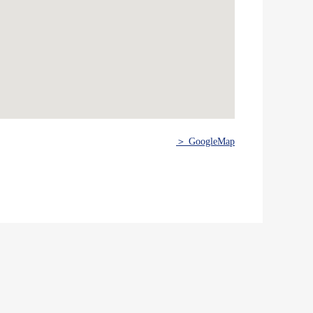
＞ GoogleMap