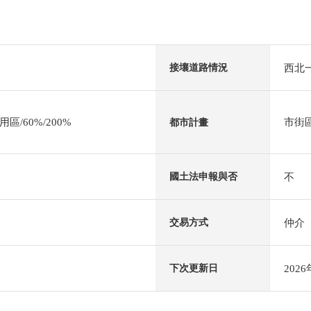
西北一
接壤道路情況
/60%/200%
市街
都市計畫
不
國土法申報與否
仲介
交易方式
202
下次更新日