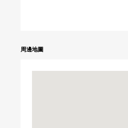
○ 因為建築條件的，并且沒有所以能在喜歡的House
○ 公園、便利店·藥妝店、郵局在步行範圍以內有的
■ 在找想要的家方面給予幫助的━━━━━・・・
房屋的詳細、需討論是如感興趣,歡迎請隨時聯繫我們
周邊地圖