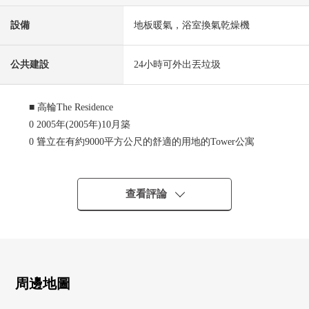
設備
地板暖氣，浴室換氣乾燥機
公共建設
24小時可外出丟垃圾
■ 高輪The Residence
0 2005年(2005年)10月築
0 聳立在有約9000平方公尺的舒適的用地的Tower公寓
0 在螺旋式樓梯下發光的古典有品格的共用部分
0 在通往停車場的大廳入口車道泊車走道有
0 在入口，搬運工人等待，支援搬運工
查看評論
0 在用地裡24小時營業的超市(磷Ｋｏｓｓ高輪商店)
0 各層備有垃圾間
0 24小時有人管理
0 寵物飼養可(飼養有細則)
周邊地圖
■ 關於室內