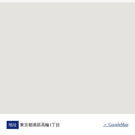
○ 5樓部分Terrace棟、南住戸
○ 私人使用面積82.37平方公尺、3LDK
0 正面臨各居室南向曝光面，陽光良好
0 在最大限度做居室空間的間取
■ 租借契約的概要
○ 正在定期租借契約出租
0 年租金收入：492萬日圆
0 現行的投資報酬率 ：2.35%
■關於共用部分(一部分使用費有)
0 2樓：禮賓服務/Oriental SPA/Terrace View沙龍/按摩房
0 24樓：View休息室/茶室
0 25樓：貴賓室
＞ GoogleMap
地址
東京都港區高輪1丁目