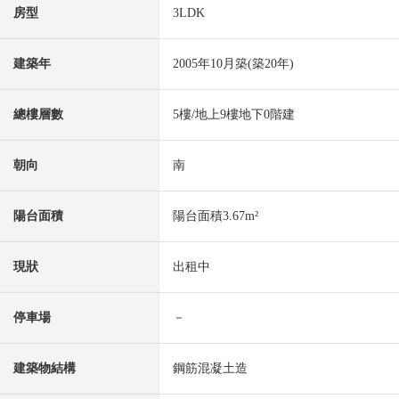
房型
3LDK
建築年
2005年10月築(築20年)
總樓層數
5樓/地上9樓地下0階建
朝向
南
陽台面積
陽台面積3.67m²
現狀
出租中
停車場
－
建築物結構
鋼筋混凝土造