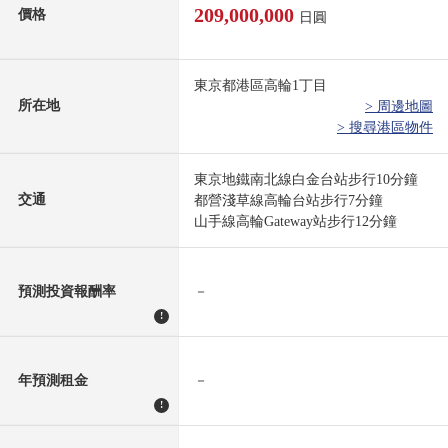
209,000,000
價格
日圓
東京都港區高輪1丁目
所在地
> 周邊地圖
> 搜尋港區物件
東京地鐵南北線白金台站步行10分鐘
交通
都營淺草線高輪台站步行7分鐘
山手線高輪Gateway站步行12分鐘
預測投資報酬率
－
!
年預測租金
－
!