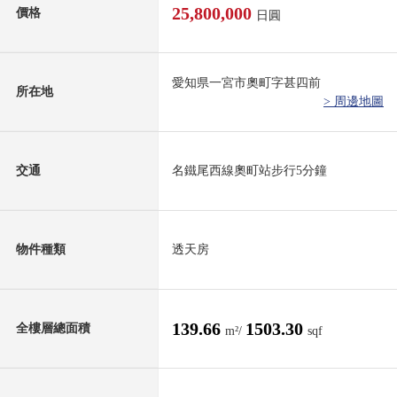
25,800,000
價格
日圓
愛知県一宮市奧町字甚四前
所在地
> 周邊地圖
交通
名鐵尾西線奧町站步行5分鐘
物件種類
透天房
139.66
1503.30
全樓層總面積
m²/
sqf