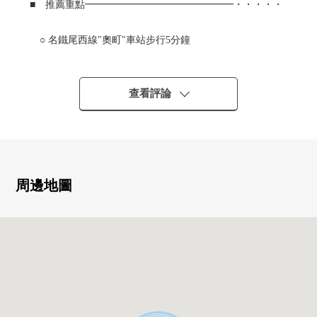
■ 推薦重點━━━━━━━━━━━━━━━・・・・・
○ 名鐵尾西線"奧町"車站步行5分鐘
○ 日照在西南角地良好
○ 用地面積約64坪
○ HEBEL HAUS的鋼架3階建自由設計住宅
查看評論
○ 建築面積約42坪
○ 用地裡面的舊房子解體撤除交付
○ 內裝車庫
━━━━━━━━━━━━━━━・・・・・
周邊地圖