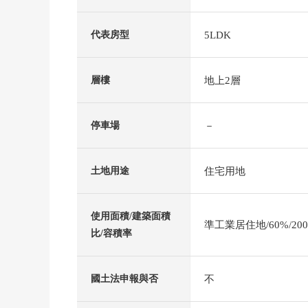
5LDK
代表房型
地上2層
層樓
－
停車場
住宅用地
土地用途
使用面積/建築面積
準工業居住地/60%/20
比/容積率
不
國土法申報與否