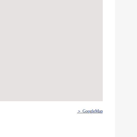
＞ GoogleMap