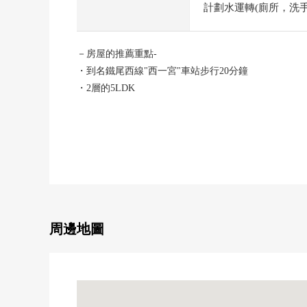
計劃水運轉(廁所，洗手間)
－房屋的推薦重點-
・到名鐵尾西線"西一宮"車站步行20分鐘
・2層的5LDK
・約22張塌塌米寬敞的LDK
・全居室2面采光，各居室有存儲空間
・朝南的陽台
・3台並列的停車可以(出自車型的)
－翻新內容(2026年6月完畢)-
・廁所更換、盥洗台交換
・Cross張替、室內清洗
周邊地圖
■ 在找想要的家方面給予幫助的━━━━━・・・
房屋的詳細、需討論是如感興趣,歡迎請隨時聯繫我們