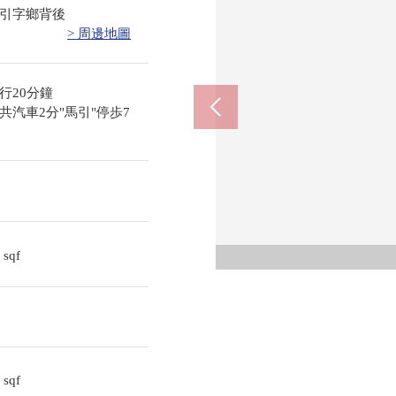
引字鄉背後
> 周邊地圖
行20分鐘
汽車2分"馬引"停歩7
0
sqf
4
sqf