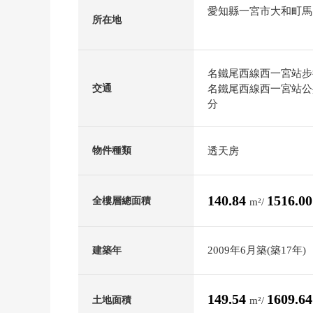
愛知縣一宮市大和町馬
所在地
名鐵尾西線西一宮站步
名鐵尾西線西一宮站公共
交通
分
透天房
物件種類
140.84
1516.0
全樓層總面積
m²/
2009年6月築(築17年)
建築年
149.54
1609.6
土地面積
m²/