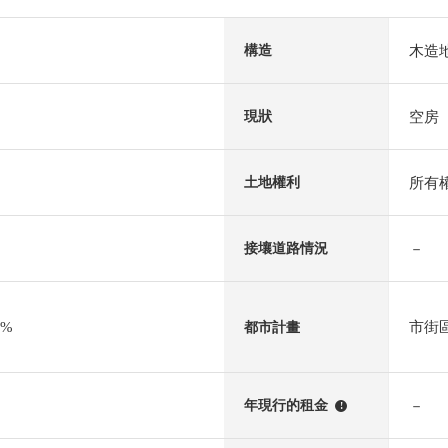
木造
構造
空房
現狀
所有
土地權利
－
接壤道路情況
0%
市街
都市計畫
－
年現行的租金
!