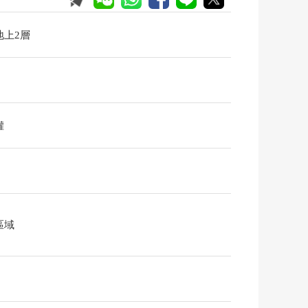
地上2層
權
區域