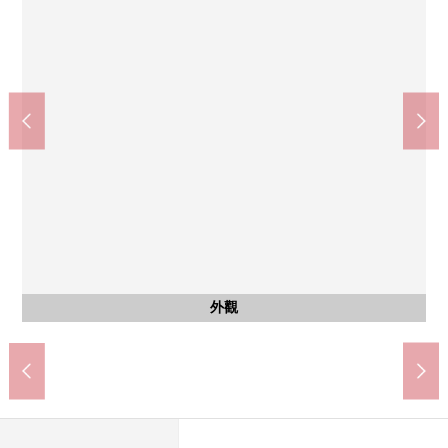
西式房間
西式房間
西式房間
西式房間
西式房間
西式房間
西式房間
廁所
陽台
廁所
今伊勢西小學(約650m)
今伊勢中學(約350m)
含有前面道路的外觀
公共汽車
外觀
客廳
廚房
客廳
客廳
廚房
廚房
廚房
廚房
洗臉
門口
外觀
外觀
1樓
1樓
2樓
3樓
3樓
3樓
3樓
3樓
3樓
1樓