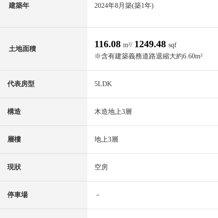
建築年
2024年8月築(築1年)
116.08
1249.48
m²/
sqf
土地面積
※含有建築義務道路退縮大約6.60m²
代表房型
5LDK
構造
木造地上3層
層樓
地上3層
現狀
空房
停車場
－