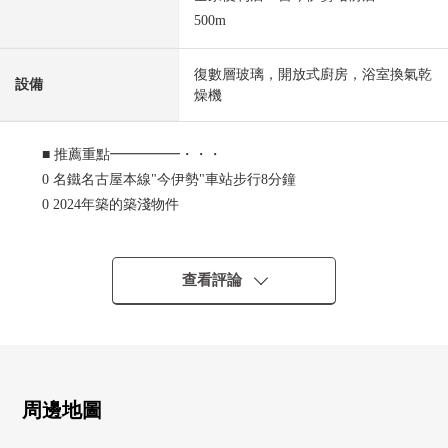
500m
復數層玻璃，開放式廚房，浴室換氣乾
設備
燥機
■ 推薦重點━━━━━・・・
0 名鐵名古屋本線"今伊勢"車站步行8分鐘
0 2024年築的築淺物件
0 3層并且5LDK
0 亮的光把約18.5張塌塌米寬敞的LDK為朝南插進去
0 會話興奮起來的開放式廚房
查看評論
0 對2樓.3樓部分有朝南的陽台
0 有全居室收納
0 全部電化
■在找想要的家方面給予幫助的━━━━━・・・
周邊地圖
房屋的詳細、需討論是如感興趣,歡迎請隨時聯繫我們。