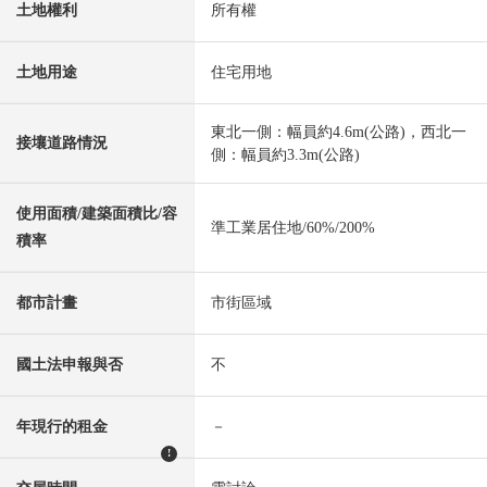
土地權利
所有權
土地用途
住宅用地
東北一側：幅員約4.6m(公路)，西北一
接壤道路情況
側：幅員約3.3m(公路)
使用面積/建築面積比/容
準工業居住地/60%/200%
積率
都市計畫
市街區域
國土法申報與否
不
年現行的租金
－
!