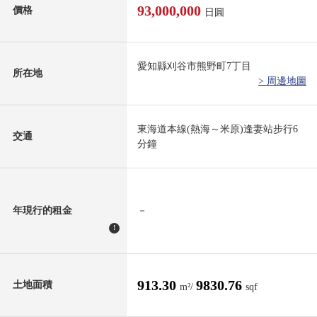
93,000,000
價格
日圓
愛知縣刈谷市熊野町7丁目
所在地
> 周邊地圖
東海道本線(熱海～米原)逢妻站步行6
交通
分鐘
年現行的租金
－
!
913.30
9830.76
土地面積
m²/
sqf