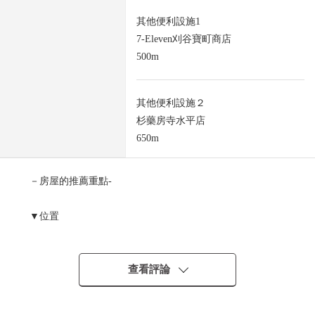
其他便利設施1
7-Eleven刈谷寶町商店
500m
其他便利設施２
杉藥房寺水平店
650m
－房屋的推薦重點-
▼位置
・JR東海道本線"逢妻"車站步行6分鐘
▼土地的特徴
查看評論
・土地面積是約913.3平方公尺的角地
・可以發揮面積的多種多樣的計劃