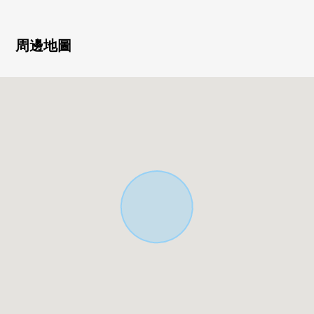
▼周邊環境
・超市以及公園在近鄰分散地存在
周邊地圖
・生活便利設施在步行範圍以內充實
■ 在找想要的家方面給予幫助的━━━━━・・・
房屋的詳細、需討論是如感興趣,歡迎請隨時聯繫我們。