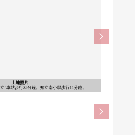
(名鐵名古屋本線)(約1800m)
市立知立南中學校(約910m)
市立知立南小學(約870m)
iago知立商店(約1410m)
土地照片
土地照片
土地照片
土地照片
土地照片
土地照片
變成2分之一。共用部分在對敷地內的車進入可以使用。
變成2分之一。共用部分在對敷地內的車進入可以使用。
店、sugidorakku新林店、7-Eleven知立新林店。
知立"車站步行23分鐘。知立南小學步行11分鐘。
步8分鐘有立野公園，容易把散步換成的環境。
]一定在買主在北側界線上設置柵欄。
步行23分鐘。
步行18分鐘。
步行11分鐘。
步行12分鐘。