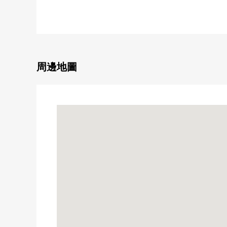
・知立南小學步行11分鐘
・知立南中學校步行12分鐘
周邊地圖