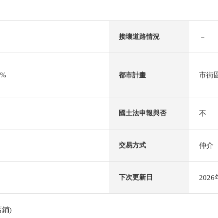
－
接壤道路情況
0%
市街
都市計畫
不
國土法申報與否
仲介
交易方式
202
下次更新日
鋪)