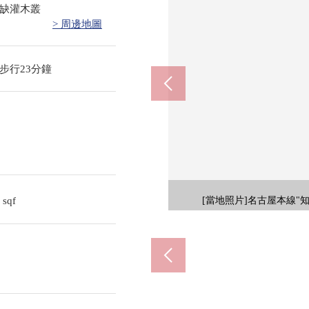
缺灌木叢
> 周邊地圖
步行23分鐘
知立站
知立
知立
p
0
sqf
[當地照片]共用部分的擁有物
[當地照片]共用部分的擁有物
[當地照片]周圍有piago知立商
[當地照片]名古屋本線"
[當地照片]是附近徒
[當地照片