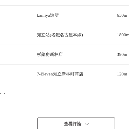
kamiya診所
630m
知立站(名鐵名古屋本線)
1800
杉藥房新林店
390m
7-Eleven知立新林町商店
120m
・・
坐車的移動是便利的位置。
查看評論