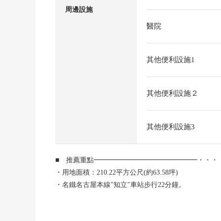
周邊設施
醫院
其他便利設施1
其他便利設施２
其他便利設施3
■ 推薦重點━━━━━━━━━━━━━━━・・・
・用地面積：210.22平方公尺(約63.58坪)
・名鐵名古屋本線"知立"車站步行22分鐘。
・是容易把散步立野公園步行8分換成的環境。
・在周圍，到piago知立商店步行18分鐘，并且甚至