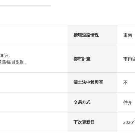
東南一
接壤道路情況
00%
市街
都市計畫
道路幅員限制。
不
國土法申報與否
仲介
交易方式
202
下次更新日