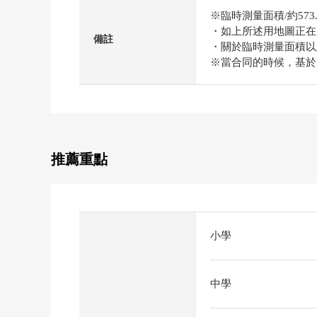
※臨時測量面積/約573.
・如上所述用地圖正在
備註
・關於臨時測量面積以
※當合同的時候，基於
推薦重點
小學
中學