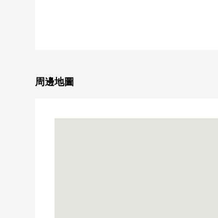
○ 在有建築條件的土地，沒有。
能在喜歡的House廠商要建築。
周邊地圖