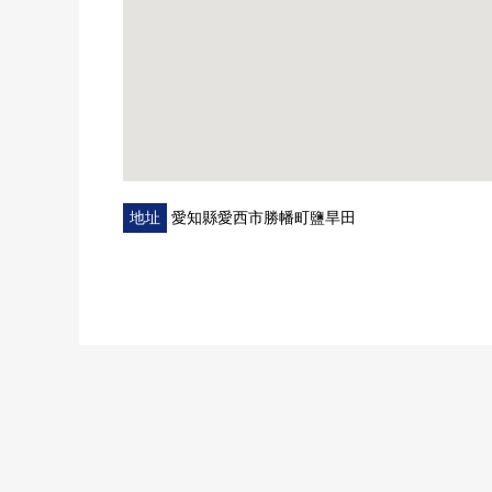
地址
愛知縣愛西市勝幡町鹽旱田