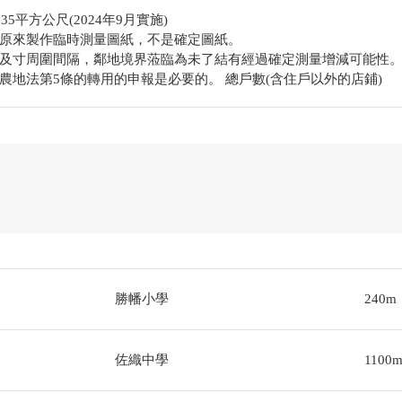
35平方公尺(2024年9月實施)
原來製作臨時測量圖紙，不是確定圖紙。
及寸周圍間隔，鄰地境界蒞臨為未了結有經過確定測量增減可能性
農地法第5條的轉用的申報是必要的。 總戶數(含住戶以外的店鋪)
勝幡小學
240m
佐織中學
1100