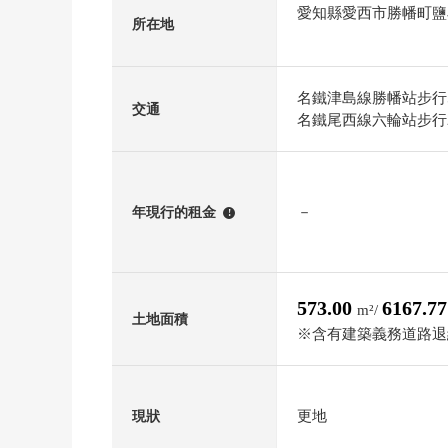
愛知縣愛西市勝幡町鹽
所在地
名鐵津島線勝幡站步行
交通
名鐵尾西線六輪站步行
－
年現行的租金
!
573.00
6167.7
m²/
土地面積
※含有建築義務道路退縮大
更地
現狀