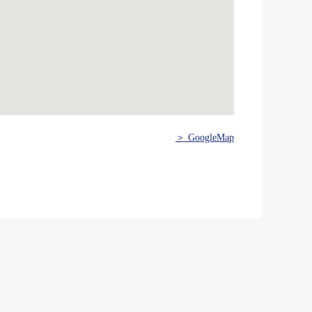
＞ GoogleMap