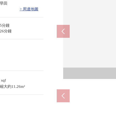
旱田
> 周邊地圖
5分鐘
26分鐘
勝幡
7
sqf
約11.26m²