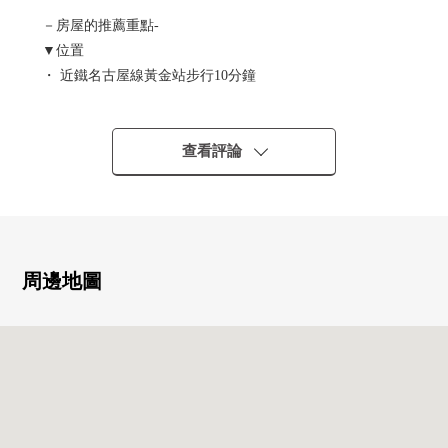
－房屋的推薦重點-
▼位置
・ 近鐵名古屋線黃金站步行10分鐘
・ 近鐵名古屋線米野站步行16分鐘
・ 青波線笹島市場廣場站步行17分鐘
查看評論
▼土地的特徴
・ 光照在南側道路良好
・ 每前面道路幅員約7.3m有開放感覺
・ 不是建築包含條件待售土地
・ 能在喜歡的House廠商、建築公司建造
周邊地圖
▼周邊環境
・到愛知小學約360m
・到長良中學約2620m
■ 在找想要的家方面給予幫助的━━━━━・・・