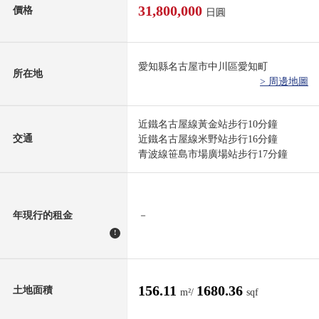
31,800,000
價格
日圓
愛知縣名古屋市中川區愛知町
所在地
> 周邊地圖
近鐵名古屋線黃金站步行10分鐘
交通
近鐵名古屋線米野站步行16分鐘
青波線笹島市場廣場站步行17分鐘
年現行的租金
－
!
156.11
1680.36
土地面積
m²/
sqf