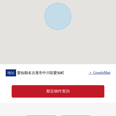
房屋的詳細、需討論是如感興趣,歡迎請隨時聯繫我們。
＞ GoogleMap
地址
愛知縣名古屋市中川區愛知町
鄰近物件查詢