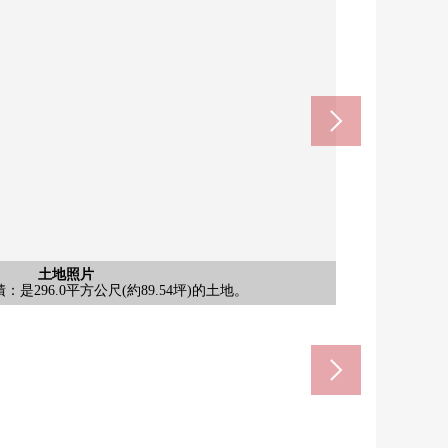
含有前面道路的外觀
含有前面道路的外觀
土地照片
土地照片
：是296.0平方公尺(約89.54坪)的土地。
南一側、東南一側有道路，光照良好。
leven岡崎上六名商店(約110m)
面道路]在角地，有開放感覺。
市立龍海中學校(約1000m)
AOKI超級市場店(約750m)
崎南明大寺郵局(約600m)
崎市立6名小學(約550m)
V、6名drug店(約130m)
[前面道路]是整形地。