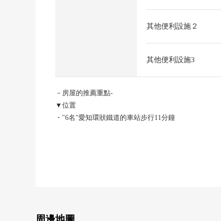
其他便利設施２
其他便利設施3
－房屋的推薦重點-
▼位置
・"6名"愛知環狀鐵道的車站步行11分鐘
▼土地的特徴
・土地面積：296.0平方公尺(約89.54坪)
・整形地
・在角地，有開放感覺
・西南一側、東南一側有道路
▼周邊環境
周邊地圖