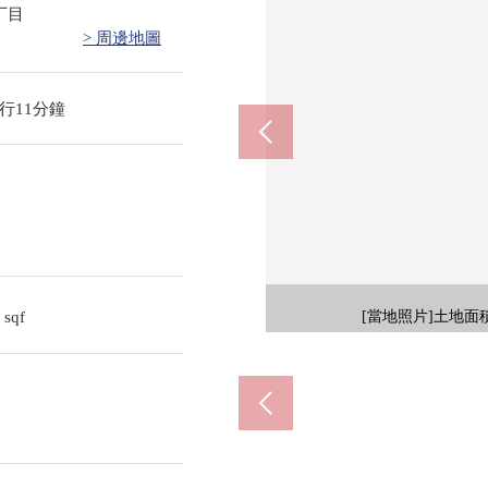
丁目
> 周邊地圖
行11分鐘
4
sqf
[當地照片]土地面積
[地形圖]西
7-E
[前
岡崎
6名
岡
岡