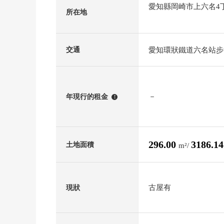
愛知縣岡崎市上六名4
所在地
愛知環狀鐵道六名站步
交通
－
年現行的租金
!
296.00
3186.1
土地面積
m²/
古屋有
現狀