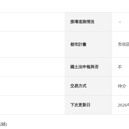
－
接壤道路情況
市街
都市計畫
不
國土法申報與否
仲介
交易方式
202
下次更新日
鋪)