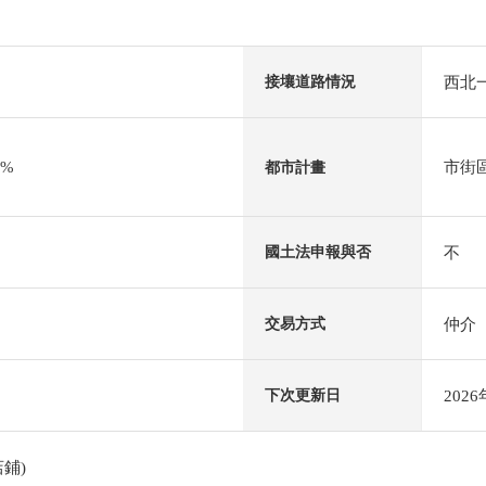
西北一
接壤道路情況
0%
市街
都市計畫
不
國土法申報與否
仲介
交易方式
202
下次更新日
鋪)