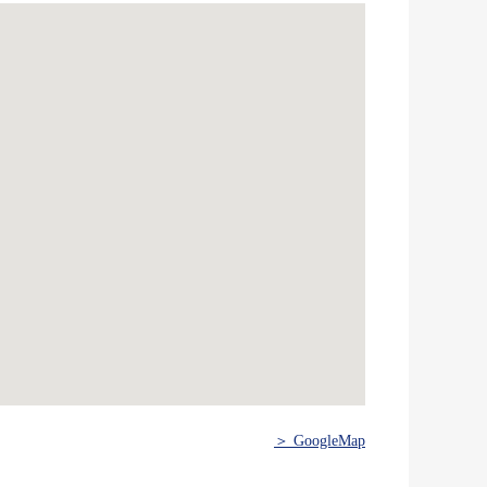
＞ GoogleMap