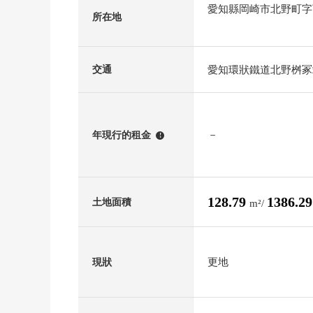
愛知縣岡崎市北野町字
所在地
愛知環狀鐵道北野桝冢
交通
－
年現行的租金
!
128.79
1386.2
土地面積
m²/
更地
現狀