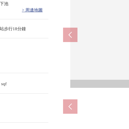
下池
> 周邊地圖
站步行18分鐘
9
sqf
超市y
杉