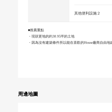
其他便利設施２
■推薦重點
・現狀更地的約38.95坪的土地
・因為沒有建築條件所以能在喜歡的House廠商自由地
・面向西北一側約16m公路，有開放感覺，車的進出也
・步行圈擁有超市·donki·便利店·藥妝店，生活便利性
周邊地圖