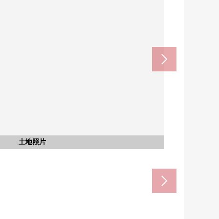
amanobu矢作店(約1000m)
藥房橋眼睛店(約550m)
岡崎北野郵局(約650m)
矢作北中學(約1500m)
含有前面道路的外觀
含有前面道路的外觀
北野小學(約650m)
土地照片
土地照片
土地照片
土地照片
土地照片