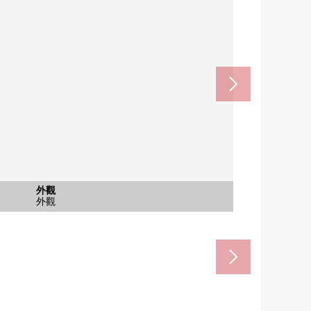
其他當地
停車場
外觀
外觀
外觀
外觀
崎市立連尺小學(約400m)
崎市立城北中學(約560m)
腳踏車停放處
停車場
外觀
外觀
外觀
外觀