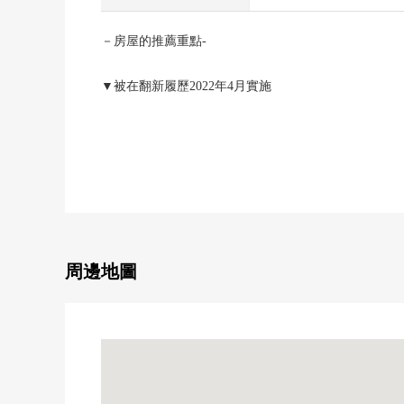
－房屋的推薦重點-
▼被在翻新履歷2022年4月實施
・組合廚房，廁所，盥洗台
・已經整體衛浴換變并且得到地板，Cross所有房間換
▼特徴
・12樓部分東南採光房
・光照良好度的朝南的陽台
・與家族的會話為開放式廚房興奮起來
・嵌入式衣櫃的存儲空間充實
周邊地圖
・可飼養寵物(飼養規則遵守)
■ 在找想要的家方面給予幫助的━━━━━・・・
房屋的詳細、需討論是如感興趣,歡迎請隨時聯繫我們