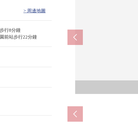
> 周邊地圖
步行8分鐘
園前站步行22分鐘
岡
岡