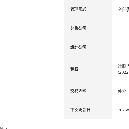
全部
管理形式
－
分售公司
－
設計公司
計劃內
翻新
(202
仲介
交易方式
202
下次更新日
鋪)