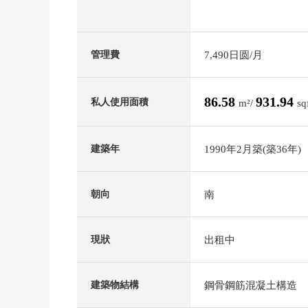
7,490日圆/月
管理費
86.58
931.94
私人使用面積
m²/
sq
1990年2月築(築36年)
建築年
南
朝向
出租中
現狀
鋼骨鋼筋混凝土構造
建築物結構