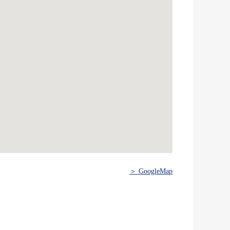
＞ GoogleMap