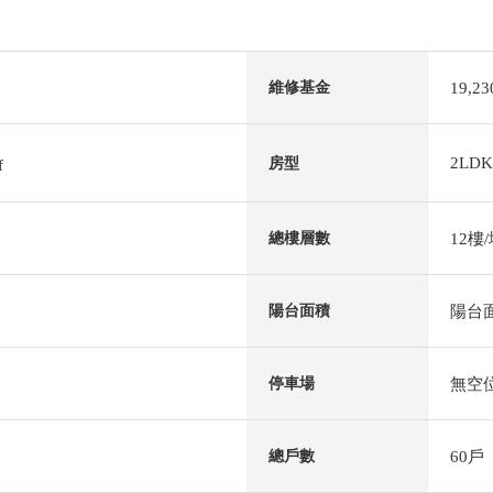
19,2
維修基金
2LDK
房型
f
12樓
總樓層數
陽台面
陽台面積
無空
停車場
60戶
總戶數