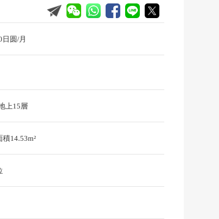
30日圆/月
/地上15層
積14.53m²
位