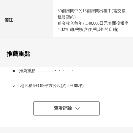
30個房間中的13個房間出租中(需交接
租賃契約)
備註
租金收入每年7,140,000日元表面投報率
4.32% 總戶數(含住戶以外的店鋪)
推薦重點
■ 推薦重點------------・・・・・
○ 土地面積693.85平方公尺(約209.88坪)
○ 建築物全樓層總面積963.85平方公尺(約291.52坪)
0 南側道路幅員約5.3m，北側道路幅員約5.9m
0 用地的正面寬度是約19m
查看評論
○ 30個房間中的13個房間是出租中。
0 租金收入每年7,140,000日元表面投報率4.32%