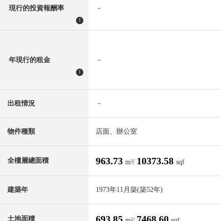
現行的投資報酬率
－
!
年現行的租金
－
!
出租情況
－
物件種類
店面、辦公室
963.73
10373.58
全樓層總面積
m²/
sqf
建築年
1973年11月築(築52年)
693.85
7468.60
土地面積
m²/
sqf