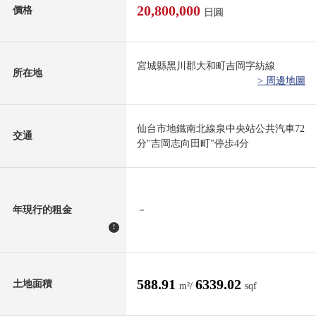
20,800,000
價格
日圓
宮城縣黑川郡大和町吉岡字紡線
所在地
> 周邊地圖
仙台市地鐵南北線泉中央站公共汽車72
交通
分"吉岡志向田町"停歩4分
年現行的租金
－
!
588.91
6339.02
土地面積
m²/
sqf