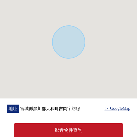
○柳丁緑地 步行1分鐘的約80m
○7-Eleven宮城吉岡店 步行6分鐘的約470m
○hiroko診所 步行10分鐘的約760m
○吉岡郵局 步行11分鐘的約840m
○Youk-Benimaru大和吉岡店 步行12分鐘的約960m
○DAISO Youk-Benimaru大和吉岡店 步行12分鐘的約960m
○七十七銀行(吉岡分店) 步行13分鐘的約1010m
○藥王堂宮城大和店 步行17分鐘的約1300m
○YAMAZAWA吉岡店 步行18分鐘的約1390m
＞ GoogleMap
地址
宮城縣黑川郡大和町吉岡字紡線
鄰近物件查詢