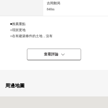
吉岡郵局
840m
■推薦重點
○現狀更地
○在有建築條件的土地，沒有
能在喜歡的House廠商，建築公司建造～的～
○陽光在西南一側道路良好
○約178坪的用地面積
查看評論
○整形地
○作為道路表面和Flat的地貌
○綠豐富的住宅地
■LIFE信息―
周邊地圖
○大和町立吉岡小學 步行9分鐘的約670m
○大和町立大和中學 步行9分鐘的約700m
○"吉岡東"停(宮交) 停歩1分約10m