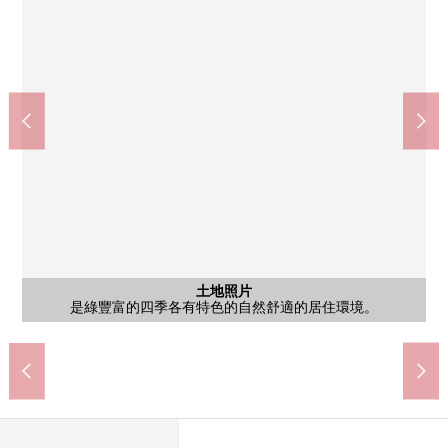
DAISO Youk-Benimaru大和吉岡店(約960m)
Youk-Benimaru大和吉岡店(約960m)
七十七銀行(吉岡分店)(約1010m)
YAMAZAWA吉岡店(約1390m)
7-Eleven宮城吉岡店(約470m)
藥王堂宮城大和店(約1300m)
大和町立吉岡小學(約670m)
大和町立大和中學(約700m)
"吉岡東"停(宮交)(約10m)
含有前面道路的外觀
含有前面道路的外觀
含有前面道路的外觀
含有前面道路的外觀
hiroko診所(約760m)
吉岡郵局(約840m)
柳丁緑地(約80m)
土地照片
其他當地
其他當地
其他當地
其他當地
其他當地
其他當地
其他當地
其他當地
其他
是綠豐富的四季各有特色的自然舒適的居住環境。
為作為Flat的用地以及道路，自行車進入也順利。
是得天獨厚擁有滋潤生活的富裕的綠的所在地。
是視野容易用平常的駕駛確保的16.0m道路。
只有郊外才有的綠是溢出來的居住環境。
是被給四季的變化上色的清靜的街景。
是作為前面道路和Flat的地貌
光照為南側道路良好
周圍被在綠包圍
步行10分鐘
步行11分鐘
步行12分鐘
步行12分鐘
步行13分鐘
步行17分鐘
步行18分鐘
步行9分鐘
步行9分鐘
步行1分鐘
步行6分鐘
其他當地
其他當地
其他當地
其他當地
其他當地
其他當地
其他當地
前面道路
前面道路
前面道路
前面道路
停歩1分
整形地