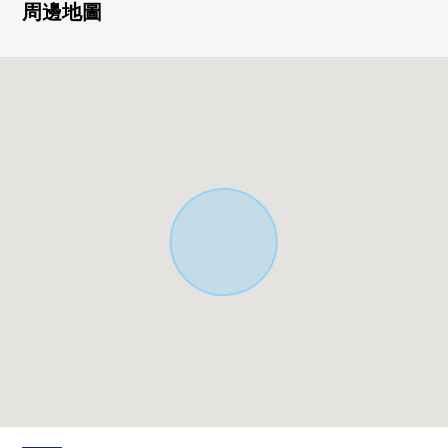
○岩沼市立岩沼北中學步行13分鐘的約990m
周邊地圖
○TSURUHA藥品岩沼中央商店步行1分鐘的約70m
○Lawson岩沼中央3丁目商店步行4分鐘的約300m
○岩沼郵局步行4分鐘的約300m
○7-Eleven岩沼櫻4丁目商店步行7分鐘的約490m
○竹駒神社步行10分鐘的約790m
○岩沼市政府步行11分鐘的約820m
○食品館ito岩沼商店步行13分鐘的約990m
○綜合南東北醫院步行14分鐘的約1060m
○Youk-Benimaru岩沼西店步行16分鐘的約1260m