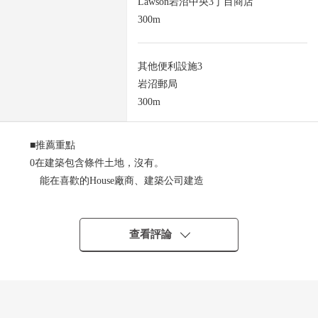
Lawson岩沼中央3丁目商店
300m
其他便利設施3
岩沼郵局
300m
■推薦重點
0在建築包含條件土地，沒有。
能在喜歡的House廠商、建築公司建造
○容易為角地，平地創立建築計劃
○為在更地的遞交，不花費建築物解體費用
0因為到東北本線"岩沼站"步行6分鐘所以通勤、上學便利
查看評論
0能為前面道路超過6m安全地進行車的出入
○因為小學步行4分鐘所以孩子的上學放心
■ LIFE信息━━━━━・・・・・
○岩沼市立岩沼小學步行4分鐘的約300m