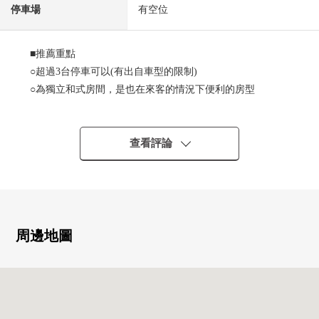
停車場
有空位
■推薦重點
○超過3台停車可以(有出自車型的限制)
○為獨立和式房間，是也在來客的情況下便利的房型
○為南側道路，日照通風良好
○閒靜的住宅區
○水周圍正被解決，家務流跡線順利
查看評論
○室內保守狀況良好
○控製結露，采用實現舒適的室內環境的復數層玻璃
○在北側，有屋內庭園，上演開放感覺和安定
周邊地圖
■ LIFE信息━━━━━・・・・・
[學區]
○仙台市立折立小學校徒歩17分約1330m
○仙台市立折立中學校徒歩11分約860m