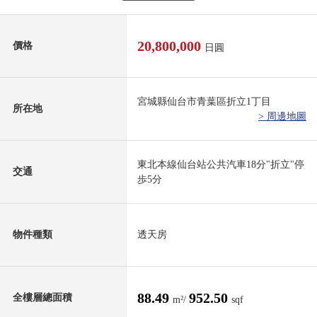
20,800,000
價格
日圓
宮城縣仙台市青葉區折立1丁目
所在地
> 周邊地圖
東北本線仙台站公共汽車18分"折立"停
交通
歩5分
物件種類
透天房
88.49
952.50
全樓層總面積
m²/
sqf