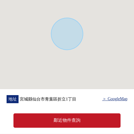
[周邊設施]
○茂庭東南公園步行2分鐘的約150m
○7-Eleven仙台折立店徒歩11分約860m
○仙台市折立市民Center步行11分鐘的約840m
○折立公園徒歩12分約910m
0MINISTOP仙台鄉6店步行17分鐘的約1330m
0TSURUHA藥品仙台落合商店步行22分鐘的約1690m
0tsukasa屋栗生店徒歩22分約1710m
＞ GoogleMap
地址
宮城縣仙台市青葉區折立1丁目
鄰近物件查詢