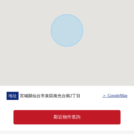
○仙台市立南光台東小學步行11分鐘的約830m
○仙台市立南光台東中學步行20分鐘的約1560m
○"南光台南3丁目北"停(市營)停歩3分約180m
○業務超市南光台商店步行1分鐘的約20m
○Lawson仙台南光台東1丁目商店步行2分鐘的約160m
○7-Eleven仙台南光台7丁目商店步行3分鐘的約170m
○泉南光台南3郵局步行5分鐘的約310m
○TSURUHA藥品南光台中央商店步行5分鐘的約370m
＞ GoogleMap
地址
宮城縣仙台市泉區南光台南2丁目
鄰近物件查詢