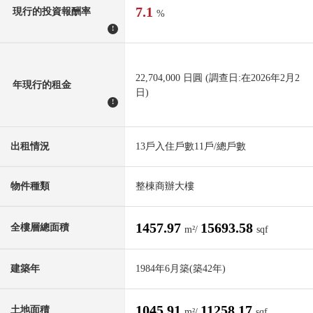
7.1
現行的投資報酬率
%
!
22,704,000 日圓 (調查日:在2026年2月2
年現行的租金
日)
!
出租情況
13戶入住戶數11戶/總戶數
物件種類
整棟商辦大樓
1457.97
15693.58
全樓層總面積
m²/
sqf
建築年
1984年6月築(築42年)
1045.91
11258.17
土地面積
m²/
sqf