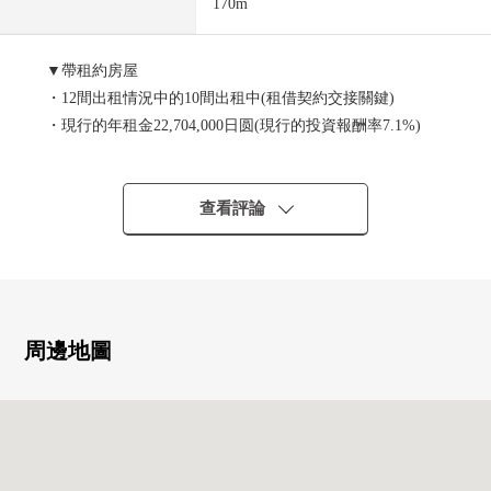
170m
▼帶租約房屋
・12間出租情況中的10間出租中(租借契約交接關鍵)
・現行的年租金22,704,000日圆(現行的投資報酬率7.1%)
[客滿的估計]
・年租金24,756,000日圆
・預測投資報酬率7.9%
查看評論
※買賣以後，和條件承辦簽訂做賣主作為招牌使用費支付
每年60萬日元的招牌吧的合同(5年)的。
※現在賣主近鄰月極停車場21台分鐘租借(年支付的租金
2,772,000日圆)中的
※表面投資報酬率是年租金收入總和(含共益費)占房屋總價
周邊地圖
的比例,且尚未扣除所有需要維持該物件的課稅金和其他支
出費用算出。此外滿租的情況是以現在租金收入算出空
置、或一部分空置的情況是以租金行情為基準推算出。
※無法保證房屋租金在未來能成為確實的收入。
―LIFE信息―