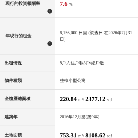
7.6
現行的投資報酬率
%
!
6,156,000 日圓 (調查日:在2026年7月31
年現行的租金
日)
!
出租情況
8戶入住戶數8戶/總戶數
物件種類
整棟小型公寓
220.84
2377.12
全樓層總面積
m²/
sqf
建築年
2016年12月築(築9年)
753.31
8108.62
土地面積
m²/
sqf