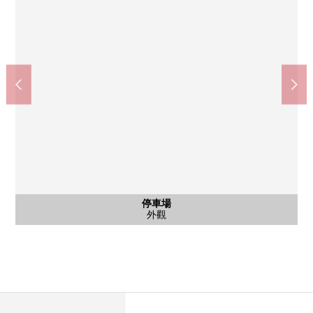
停車場
外觀
風景
前面公路
外觀
外觀