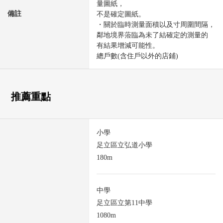
量圖紙，
備註
不是確定圖紙。
・關於臨時測量面積以及寸周圍間隔，
鄰地境界蒞臨為未了結確定的測量的
有結果增減可能性。
總戶數(含住戶以外的店鋪)
推薦重點
小學
足立區立弘道小學
180m
中學
足立區立第11中學
1080m