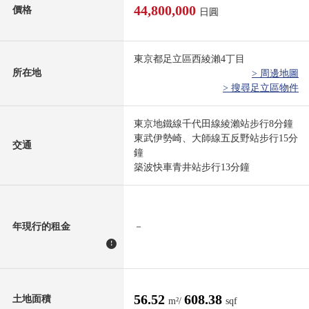
44,800,000
價格
日圓
東京都足立區西綾瀨4丁目
所在地
> 周邊地圖
> 搜尋足立區物件
東京地鐵線千代田線綾瀨站步行8分鐘
東武伊勢崎、大師線五反野站步行15分
交通
鐘
築波快車青井站步行13分鐘
年現行的租金
－
!
56.52
608.38
土地面積
m²/
sqf