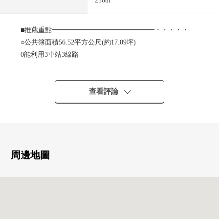
210m
■推薦重點━━━━━━━━━━━━━━━・・・・・
○公共簿面積56.52平方公尺(約17.09坪)
0能利用3車站3線路
0面向南側約25.9m的公路
○ 在建築包含條件待售土地，沒有
○ 能在喜歡的House廠商以及建築公司建造
查看評論
■ 交通、交通指南━━━━━━━━━━━・・・・・
○東京地鐵線千代田線"綾瀨"車站步行8分鐘
○東武伊勢崎、大師線"五反野"車站步行15分鐘
周邊地圖
0築波快車"青井"車站步行13分鐘