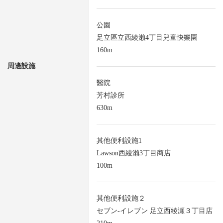
公園
足立區立西綾瀨4丁目兒童快樂園
160m
周邊設施
醫院
芳村診所
630m
其他便利設施1
Lawson西綾瀨3丁目商店
100m
其他便利設施２
セブン-イレブン 足立西綾瀬３丁目店