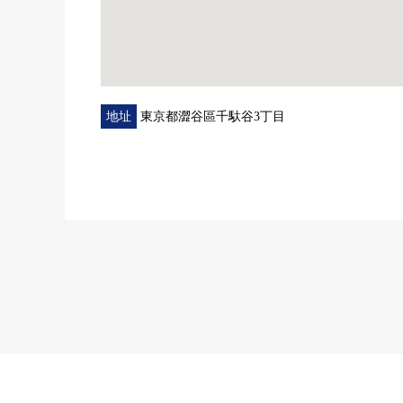
地址
東京都澀谷區千馱谷3丁目