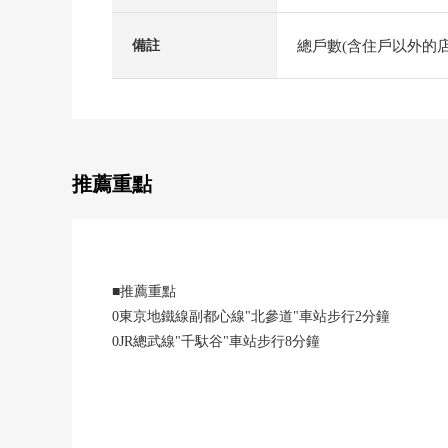
總戶數(含住戶以外的店
備註
推薦重點
■推薦重點
0東京地鐵線副都心線"北參道"車站步行2分鐘
0JR總武線"千馱谷"車站步行8分鐘
0都營大江戶線"國立競技場"車站步行8分鐘
0整形地
0建築條件沒有
0前面道路幅員超過6m