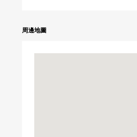
0生活便利設施充實
■LIFE信息
0ＯＫ千馱谷商店 約90m(步行2分鐘)
0成城石井千馱谷商店 約280m(步行4分鐘)
周邊地圖
0Tomod's北參道店 約140m(步行2分鐘)
07-Eleven北參道站前店約130m(步行2分鐘)
0明治神宮 約800m(步行10分鐘)
0澀谷區立千馱谷小學約300m(步行4分鐘)
0澀谷區立原宿外苑中學約550m(步行7分鐘)