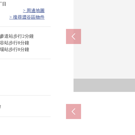
丁目
> 周邊地圖
> 搜尋澀谷區物件
參道站步行2分鐘
谷站步行8分鐘
場站步行8分鐘
Tomo
ＯＫ千
北
f