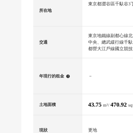
東京都澀谷區千馱谷3
所在地
東京地鐵線副都心線北
中央、總武緩行線千馱
交通
都營大江戶線國立競技
－
年現行的租金
!
43.75
470.92
土地面積
m²/
sq
更地
現狀