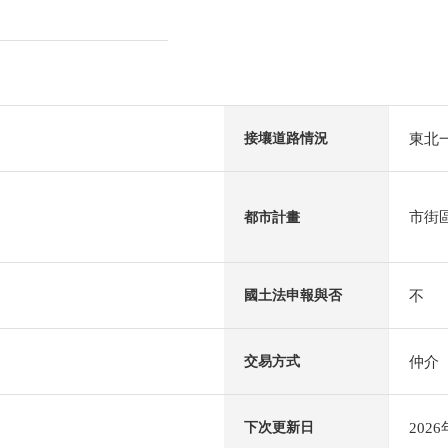
東北一
接壤道路情況
市街
都市計畫
不
國土法申報與否
仲介
交易方式
202
下次更新日