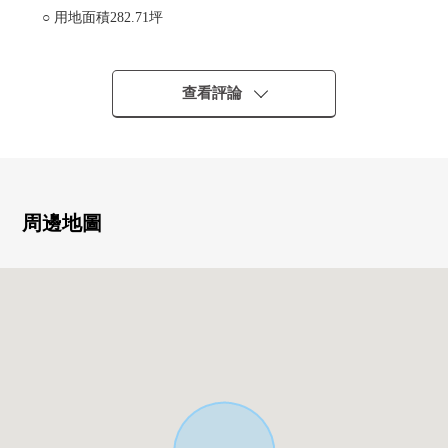
○ 用地面積282.71坪
○ 用地是雛段落，并且風景，光照，通風良好
○ 不是有建築條件的住宅用地。
○ 在喜歡的廠商可以建築。
查看評論
周邊地圖