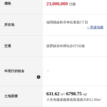
23,000,000
價格
日圓
福岡縣線島市神在東面5丁目
所在地
> 周邊地圖
交通
築肥線加布裡站步行5分鐘
年現行的租金
－
!
631.62
6798.75
m²/
sqf
土地面積
※含有建築義務道路退縮大約12.60m²