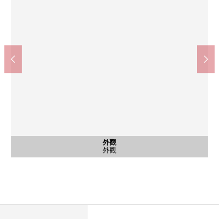
外觀
外觀
外觀
風景
puresse田園調布商店(約380m)
外觀
外觀
外觀
風景