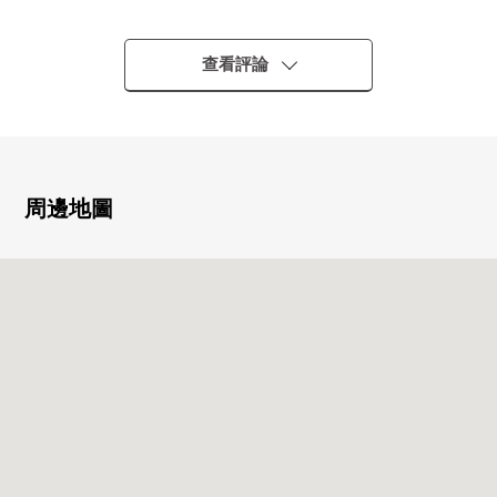
▼特徴
・帶租約房屋
查看評論
計劃投報率：一年7.8%
※計劃投報率對銷售價格的年的計劃租金收入(包括管理費
等在內)的比例是且尚未扣除所有需要維持該物件的課稅金
和其他支出費用算出。然而，不是保證總括租賃合同結束
之後的租金的東西。
周邊地圖
・年計劃的租金收入：2,574,000日圆
※年計劃租金收入在現租金(包括公益金等在內)的基礎上計
算了。然而，不是保證計劃租金收入的東西。
・私人使用面積51.41平方公尺(公共簿)
・能使用店面、辦公室
・有防盜門