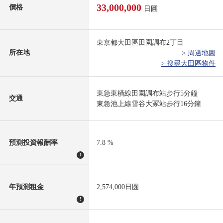
33,000,000
價格
日圓
東京都大田區田園調布2丁目
所在地
> 周邊地圖
> 搜尋大田區物件
東急東橫線田園調布站步行5分鐘
交通
東急池上線雪谷大冢站步行16分鐘
預測投資報酬率
7.8 %
!
年預測租金
2,574,000日圆
!