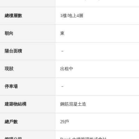
總樓層數
1樓/地上4層
朝向
東
陽台面積
－
現狀
出租中
停車場
－
建築物結構
鋼筋混凝土造
總戶數
29戶