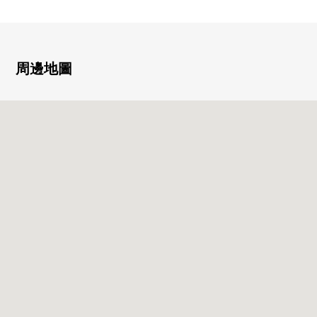
0 私人使用面積53.04平方公尺/2SDK
■帶租約■
━━━━━━━━━━━━━━━・・・・・
周邊地圖
年租金：1,584,000日圆
表面投報率：5.69%
表面投資報酬率是年租金收入總和(含共益費)占房屋總價的
比例,且尚未扣除所有需要維持該物件的課稅金和其他支出
費用算出。此外滿租的情況是以現在租金收入算出空置、
或一部分空置的情況是以租金行情為基準推算出。
※無法保證房屋租金在未來能成為確實的收入。