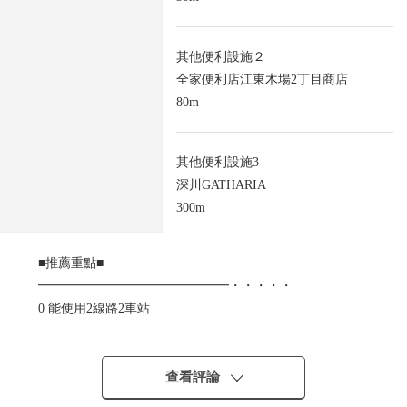
其他便利設施２
全家便利店江東木場2丁目商店
80m
其他便利設施3
深川GATHARIA
300m
■推薦重點■
━━━━━━━━━━━━━━━・・・・・
0 能使用2線路2車站
・東京地鐵線東西線"木場"車站步行4分鐘
・東京地鐵線東西線"門前仲町"車站步行7分鐘
・都營大江戶線"門前仲町"車站步行10分鐘
查看評論