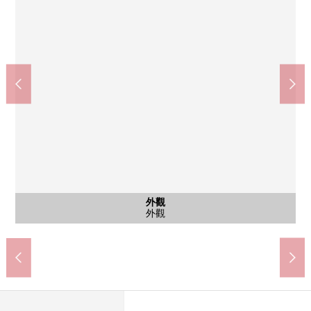
共有部分
共有部分
外觀
入口
入口
入口
全家便利店江東木場2丁目商店(約80m)
SUGI藥品江東富岡商店(約450m)
Lawson木場2丁目商店(約30m)
Mybasket富岡八幡店(約440m)
古石場河親水公園(約460m)
深川GATHARIA(約300m)
區立東陽中學(約1390m)
區立數矢小學(約570m)
腳踏車停放處
集合郵筒
外觀
入口
入口
入口