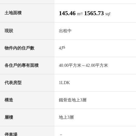
145.46
1565.73
土地面積
m²/
sqf
現狀
出租中
物件內的住戶數
4戶
各住戶的專有面積
40.00平方米～42.00平方米
代表房型
1LDK
構造
鐵骨造地上3層
層樓
地上3層
停車場
－