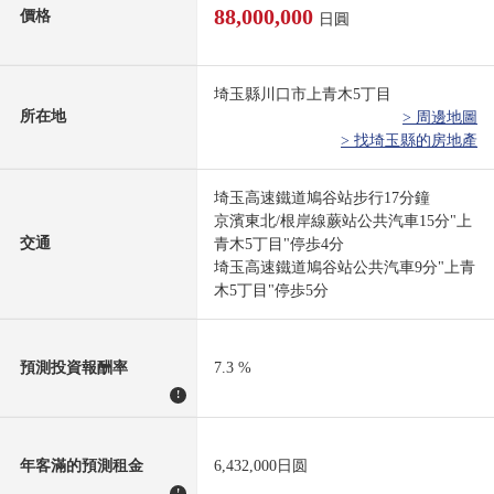
88,000,000
價格
日圓
埼玉縣川口市上青木5丁目
所在地
> 周邊地圖
> 找埼玉縣的房地產
埼玉高速鐵道鳩谷站步行17分鐘
京濱東北/根岸線蕨站公共汽車15分"上
交通
青木5丁目"停歩4分
埼玉高速鐵道鳩谷站公共汽車9分"上青
木5丁目"停歩5分
預測投資報酬率
7.3 %
!
年客滿的預測租金
6,432,000日圆
!