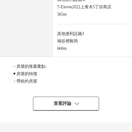
7-Eleven川口上青木5丁目商店
365m
其他便利設施3
鳩谷裡郵局
660m
－房屋的推薦重點-
▼房屋的特徴
・帶租約房屋
・風景關於西南一側Riverside良好
・3層樓鐵骨造
・到永旺夢樂城川口步行12分鐘(約940m)
查看評論
計劃投報率對銷售價格的年的計劃租金收入(包括管理費等
在內)的比例是且尚未扣除所有需要維持該物件的課稅金和