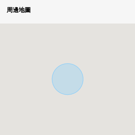
其他支出費用算出。
然而，不是保證總括租賃合同結束之後的租金的東西。
周邊地圖
※計劃投報率一年7.3%
※每月費用收入：536,000日圆
※年計劃的收入：6,432,000日圆
■ 在找想要的家方面給予幫助的━━━━━・・・
房屋的詳細、需討論是如感興趣,歡迎請隨時聯繫我們。