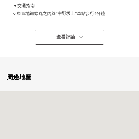
▼交通指南
○ 東京地鐵線丸之內線"中野坂上"車站步行4分鐘
○ 都營大江戶線"西新宿5丁目"車站步行9分鐘
○ 東京地鐵線丸之內線"西新宿"車站步行14分鐘
查看評論
▼位置
・從最近車站步行4分鐘的良好地理位置
・在周圍，多數有商業設施，便於購物
▼Mansion的特徴
周邊地圖
・2006年12月築
・90戶總戶數的大規模的Residence
・可飼養寵物（有規定）
・24小時都可以外出丟垃圾
・不在時便利的宅配保管櫃
▼房間的特徴
・私人使用面積65.22平方公尺