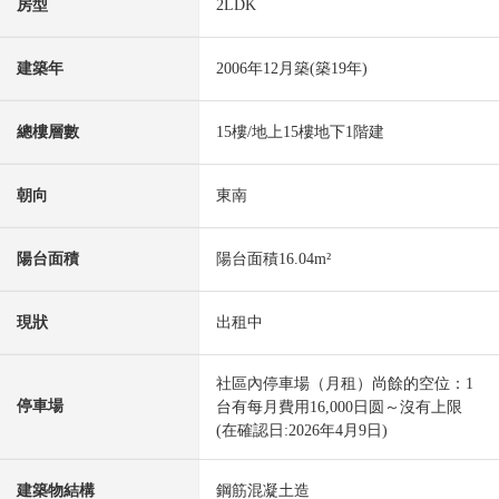
房型
2LDK
建築年
2006年12月築(築19年)
總樓層數
15樓/地上15樓地下1階建
朝向
東南
陽台面積
陽台面積16.04m²
現狀
出租中
社區內停車場（月租）尚餘的空位：1
停車場
台有每月費用16,000日圆～沒有上限
(在確認日:2026年4月9日)
建築物結構
鋼筋混凝土造