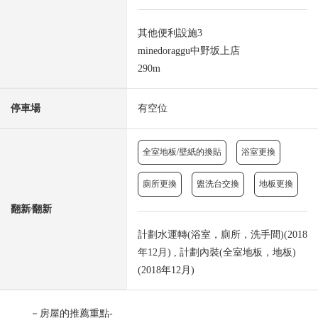
其他便利設施3
minedoraggu中野坂上店
290m
停車場
有空位
全室地板/壁紙的換貼
浴室更換
廁所更換
盥洗台交換
地板更換
翻新⁄翻新
計劃水運轉(浴室，廁所，洗手間)(2018
年12月) , 計劃內裝(全室地板，地板)
(2018年12月)
－房屋的推薦重點-