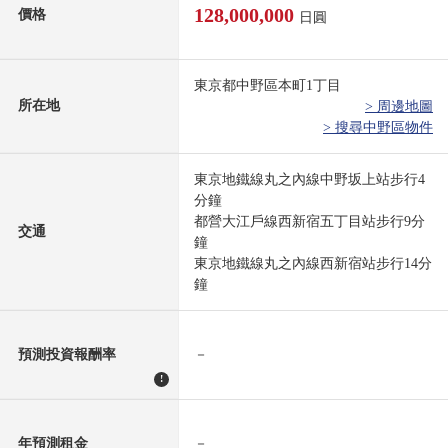
128,000,000
價格
日圓
東京都中野區本町1丁目
所在地
> 周邊地圖
> 搜尋中野區物件
東京地鐵線丸之內線中野坂上站步行4
分鐘
都營大江戶線西新宿五丁目站步行9分
交通
鐘
東京地鐵線丸之內線西新宿站步行14分
鐘
預測投資報酬率
－
!
年預測租金
－