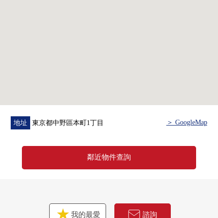
・間取2LDK
・通風、風景、陽光為適合15層的東南的頂樓良好
・約16張塌塌米寬鬆的LDK
・家族的會話興奮起來的開放式廚房
▼設備
・地板暖氣(客餐廳部分)
・開放式廚房
・洗碗機
・浴室烘乾機
＞ GoogleMap
地址
東京都中野區本町1丁目
・附帶TV監視器的內部對講機
・防盜門
鄰近物件查詢
▼翻新內容(2018年12月實施已經)
・Cross張替
・地板張替(廚房，洗手間)
・瓦斯爐交換
我的最愛
諮詢
・整體衛浴交換