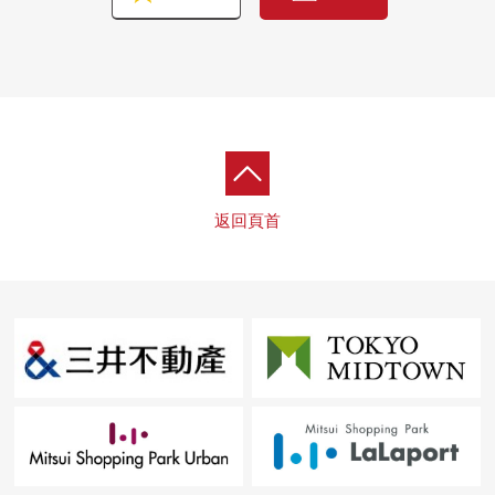
・盥洗台交換
・廁所更換
返回頁首