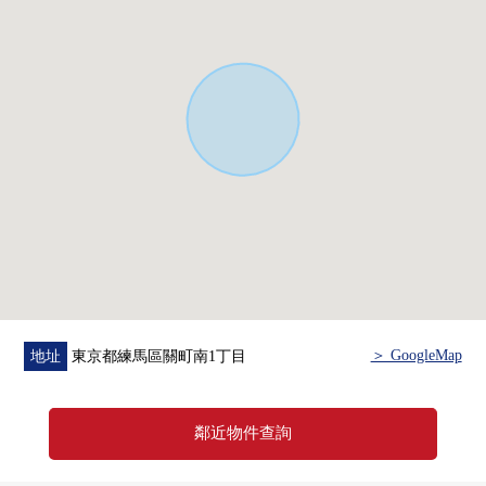
比<負責人>
■ 資金計劃以及貸款的模擬演示，其他
當有了關於房地產購買的需討論的時候
請無論什麼命令。
負責的工作人員易懂，并且禮貌地對應。
■ 一定也一共一回請看周圍的居住環境。
■ 比諮詢心等候
＞ GoogleMap
地址
東京都練馬區關町南1丁目
鄰近物件查詢