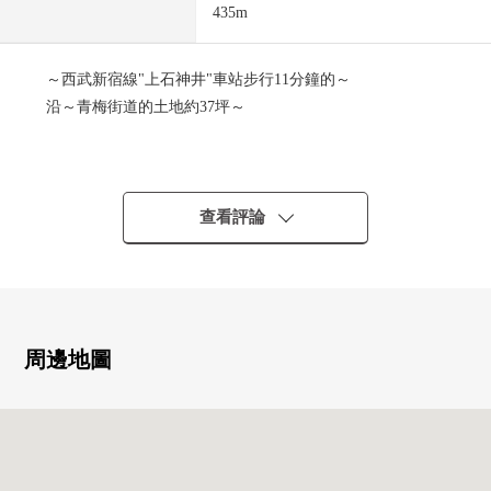
435m
～西武新宿線"上石神井"車站步行11分鐘的～
沿～青梅街道的土地約37坪～
<概要>
■ 用地面積 … 122.38平方公尺(約37.01坪)
■ 前面道路 … 西南一側：幅員約25m公路(新青梅街道)
查看評論
■ 建築面積比 … 80%
■ 容積率 … 300%
<推薦重點>
■ 在有建築條件的待售土地，沒有
周邊地圖
能在喜歡的House廠商建造
■ 沿青梅街道近鄰商標居住地內
■ 便於超市或者便利店等的購物的位置
■ 如果使用公共汽車的話JR中央線"吉祥寺"車站
能使用"西荻窪"車站。