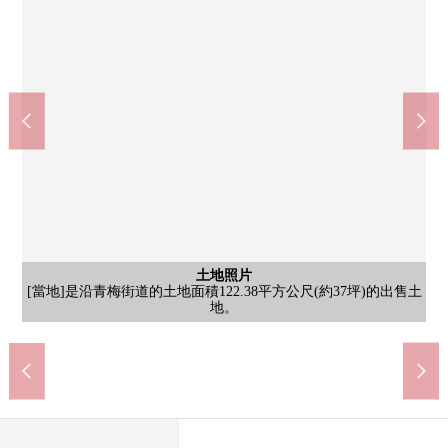
7-Eleven練馬關町南2丁目商店(約335m)
WELPARK練馬上石神井南店(約435m)
練馬區長靴石神井小學(約1170m)
善福寺公園(約530m)
含有前面道路的外觀
[前面道路]當有了資金計劃以及貸款的模擬演示，另外關於房地產
步行6分鐘。醫藥品，日用品，食品被辦理。信用卡或者條形碼，
步行7分鐘。是在善福寺池塘的周圍包圍的自然富裕的都營公園。
步行15分鐘。是一邊和朋友享受會話，一邊好像能上學的距離。
步行5分鐘。簡餐以及家常菜，日用品，書籍，酒類，香煙被辦
練馬區長靴石神井中學(約1230m)
含有前面道路的外觀
土地照片
土地照片
[前面道路]如果使用公共汽車的話，能使用JR中央線"吉祥寺"車站
[當地]是沿青梅街道的土地面積122.38平方公尺(約37坪)的出售土
[當地]在有建築條件的待售土地，沒有。能在喜歡的House廠商建
教育目標是"體諒的客氣的孩子聰明的孩子健壯的孩子"。在HP上
理。ATM、多復印機的設置有。為在步行即到的距離有突然在需
購買的需討論的時候，請無論什麼吩咐。負責的工作人員易懂，
在池塘，野鴨以及kaitsuburi，卡車等的水鳥棲息，而且銀杏，櫟
可以各種不用現款結算。在WEB上刊登了傳單。/營業時間：從
步行16分鐘。為在容易去的距離俱樂部活動或者傳統事情有意
MINISTOP關町南2丁目商店(約335m)
Inageya練馬上石神井南店(約395m)
練馬關的第一郵局(約20m)
含有前面道路的外觀
含有前面道路的外觀
含有前面道路的外觀
土地照片
土地照片
其他當地
樹，光葉櫸樹，紫陽花，睡蓮等的各種各樣的植物被在園裡栽種
[前面道路]一定也一共一回請看周圍的居住環境。
[前面道路]西武新宿線"上石神井"車站步行11分鐘
[當地]便於超市或者便利店等的購物的位置
有照片的刊登了上課風景或者提供伙食。
[前面道路]沿青梅街道近鄰商標居住地內
[當地]沿青梅街道近鄰商標居住地內
義，并且下課後能渡過no時間。
[前面道路]比諮詢心等候。
要的時候，也容易利用。
或者"西荻窪"車站。
并且禮貌地對應。
10:00到22:30
步行5分鐘。
步行5分鐘。
步行1分鐘。
地。
造。