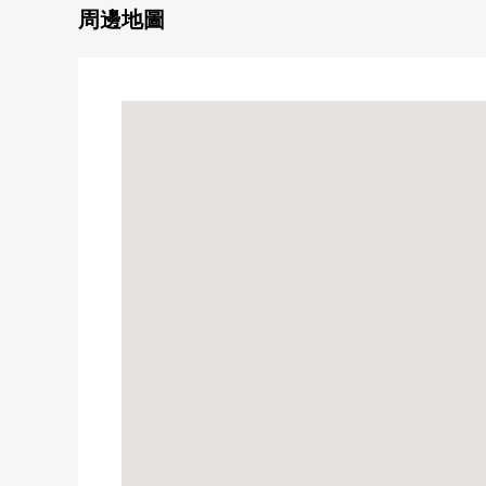
・到新宿站約26分鐘
周邊地圖
(※所要時間是日中平常時的大致目標，并且根據換乘
▼特徴
・能利用3車站3線路的位置
・同時地正和南側鄰地出售。
・建蔽率80%，容積率500%
・土地面積(公共簿)50.18平方公尺(約15.17坪)
・不是建築包含條件住宅用地銷售
能在喜歡的House廠商、建築公司建造
・前面道路：公路幅員約5.8m
・現狀：舊房子有
・在周圍，包括"超市miraberu"(營業時間從9:30到
■ 在找想要的家方面給予幫助的━━━━━・・・
房屋的詳細、需討論是如感興趣,歡迎請隨時聯繫我們