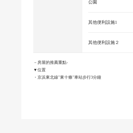
公園
其他便利設施1
其他便利設施２
－房屋的推薦重點-
▼位置
・京浜東北線"東十條"車站步行3分鐘
・東京地鐵南北線"王子神谷"車站步行約13分
・JR埼京線"十條"車站步行約16分
・位於東十條商店街，近鄰有超市以及便利店，便於生
到～各站的交通指南～
・到東京站約23分鐘
・到品川站約36分鐘