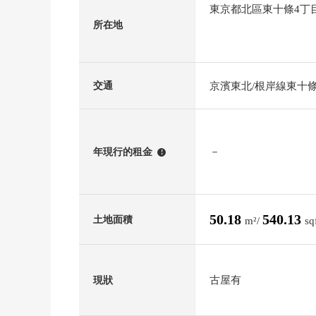
東京都北區東十條4丁
所在地
京濱東北/根岸線東十
交通
－
年現行的租金
!
50.18
540.13
土地面積
m²/
sq
古屋有
現狀