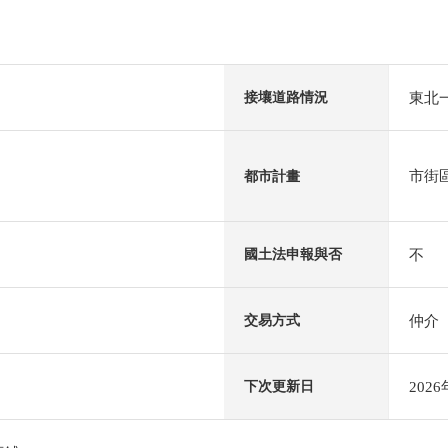
東北一
接壤道路情況
市街
都市計畫
不
國土法申報與否
仲介
交易方式
202
下次更新日