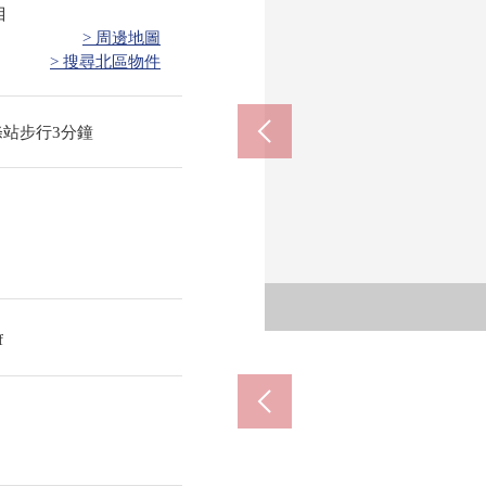
目
> 周邊地圖
> 搜尋北區物件
條站步行3分鐘
TSUR
超市mi
北
f