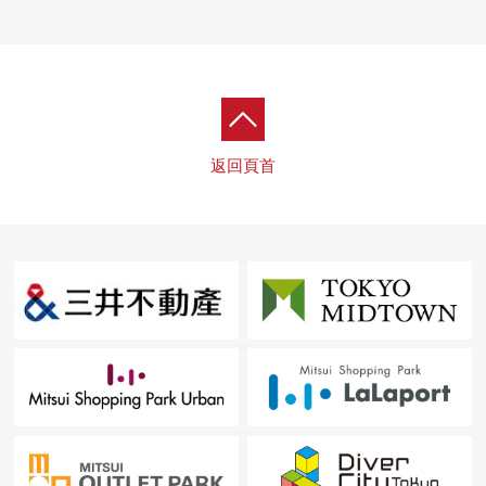
・步行到赤羽岩淵中學約3分鐘(約170m)
・步行按照購物設施相同的LaLa Garden鈴蘭到商店街約2分
鐘(約110m)
■ 在找想要的家方面給予幫助的━━━━━・・・
房屋的詳細、需討論是如感興趣,歡迎請隨時聯繫我們。
返回頁首