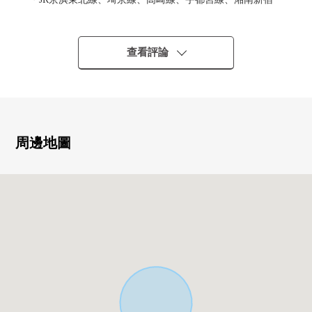
線、上野東京線
"赤羽"車站步行8分鐘
・東京地鐵南北線"赤羽岩淵"車站步行8分鐘
查看評論
・幾個2車站線路能利用，是便於通勤、上學的位置
▼建築物的特徴
・土地面積：89.9平方公尺
・建築面積：229.96平方公尺
周邊地圖
・在東南、西南角地，陽光良好
・從屬於從屬於地下1樓的4階建，屋頂
▼房間的特徴、設備
(2樓)
・開口部有，采光、通風在各居室良好
・面向陽台的約6張塌塌米和式房間
・廚房，浴室裡有窗
・作業效率好的L字型的廚房