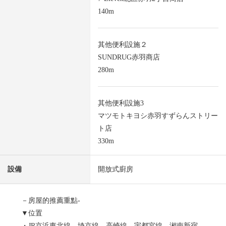
140m
其他便利設施２
SUNDRUG赤羽商店
280m
其他便利設施3
マツモトキヨシ赤羽すずらんストリー
ト店
330m
設備
開放式廚房
－房屋的推薦重點-
▼位置
・JR京浜東北線、埼京線、高崎線、宇都宮線、湘南新宿