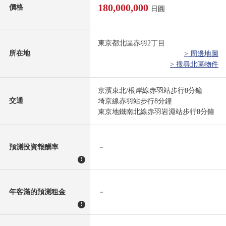
180,000,000
價格
日圓
東京都北區赤羽2丁目
所在地
> 周邊地圖
> 搜尋北區物件
京濱東北/根岸線赤羽站步行8分鐘
交通
埼京線赤羽站步行8分鐘
東京地鐵南北線赤羽岩淵站步行8分鐘
預測投資報酬率
－
!
年客滿的預測租金
－
!