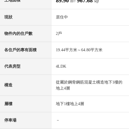
89.90
967.68
土地面積
m²/
sqf
現狀
居住中
物件內的住戶數
2戶
各住戶的專有面積
19.44平方米～64.80平方米
代表房型
4LDK
從屬於鋼骨鋼筋混凝土構造地下1樓的
構造
地上4層
層樓
地下1樓地上4層
停車場
－