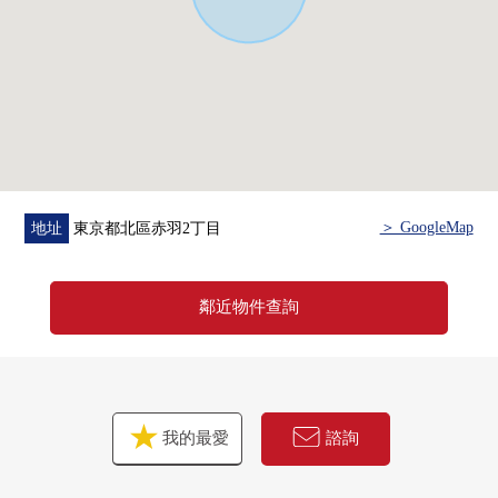
・各居室收納有
・衝洗馬桶座有
(3樓)
・開口部有，采光、通風在各居室良好
・書齋有(約3.2張塌塌米)
・各居室收納有
・鞋櫃2個地方有
＞ GoogleMap
地址
東京都北區赤羽2丁目
(4樓)
・每兩面派采光的開放感覺某一個客廳·餐廳，約17.9張塌
鄰近物件查詢
塌米寬敞可以使用
・與家族的會話興奮起來的開放式廚房(從屬於櫃台)
・水循環集中的家務效率好的房型
・洗臉室、浴室裡有窗
我的最愛
諮詢
▼周邊環境
・步行5分鐘的範圍以內擁有生活設施