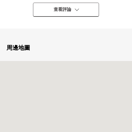
○寵物飼養可(飼養有細則)
○寵物洗腳場
查看評論
○21戶總戶數
○2017年6月築
○宅配BOX
■房間的特徴-----・・・・
周邊地圖
○私人使用面積56.84平方公尺的2LDK
○垃圾處理器的
○食器洗乾燥機付
○地板暖氣完備(客廳飯廳)
○天花板盒式空調
○客廳飯廳的天花板高度是2,550mm
○嵌入式衣櫃，走入式鞋櫃
○在廚房設置碗櫥