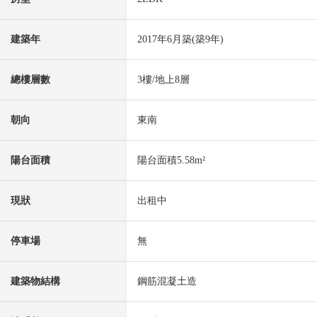
建築年
2017年6月築(築9年)
總樓層數
3樓/地上8層
朝向
東南
陽台面積
陽台面積5.58m²
現狀
出租中
停車場
無
建築物結構
鋼筋混凝土造