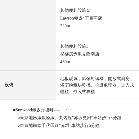
其他便利設施２
Lawson赤坂4丁目商店
220m
其他便利設施3
杉藥房赤坂見附南店
430m
地板暖氣，影像對講機，開放式廚房，
設備
浴室換氣烘乾機、垃圾處理器，走入式
鞋櫃，嵌入式衣櫃
■Sunwood赤坂丹後町----・・・・
○東京地鐵線銀座線、丸內線"赤坂見附"車站步行6分鐘
○東京地鐵線千代田線"赤坂"車站步行6分鐘
○東京地鐵線半藏門線"永田町"車站步行7分鐘