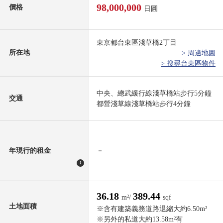
98,000,000
價格
日圓
東京都台東區淺草橋2丁目
所在地
> 周邊地圖
> 搜尋台東區物件
中央、總武緩行線淺草橋站步行5分鐘
交通
都營淺草線淺草橋站步行4分鐘
年現行的租金
－
!
36.18
389.44
m²/
sqf
土地面積
※含有建築義務道路退縮大約6.50m²
※另外的私道大約13.58m²有