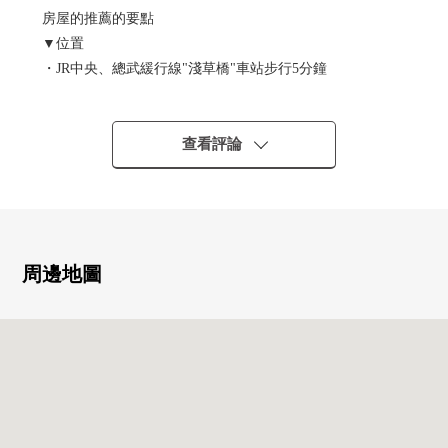
房屋的推薦的要點
▼位置
・JR中央、總武緩行線"淺草橋"車站步行5分鐘
・都營淺草線"淺草橋"車站步行4分鐘
▼特徴
查看評論
・在有建築條件的土地，沒有
能在喜歡的House廠商建造
・角地
・東面公路幅員約10.9m
周邊地圖
▼周邊環境
・到台東區立台東育英小學步行2分鐘(約110m)
・到柳北公園步行3分鐘(約180m)
・到台東區立中央圖書館淺草橋分室步行2分鐘(約160m)
■在找想要的家方面給予幫助。━━━━━・・・
房屋的詳細、需討論是如感興趣,歡迎請隨時聯繫我們。