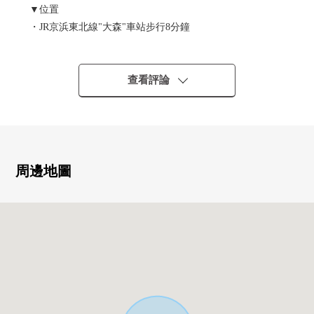
▼位置
・JR京浜東北線"大森"車站步行8分鐘
・山王Adress清靜的住宅地
▼土地的特徴
查看評論
・土地面積75.29平方公尺
・在東北一側幅員約3.9m的公路接面
▼周邊環境
・超市以及飲食店在將近車站充實
周邊地圖
・公園以及診所也在步行範圍以內是所在
■ 在找想要的家方面給予幫助的━━━━━・・・
房屋的詳細、需討論是如感興趣,歡迎請隨時聯繫我們。