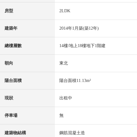
房型
2LDK
建築年
2014年1月築(築12年)
總樓層數
14樓/地上18樓地下1階建
朝向
東北
陽台面積
陽台面積11.13m²
現狀
出租中
停車場
無
建築物結構
鋼筋混凝土造