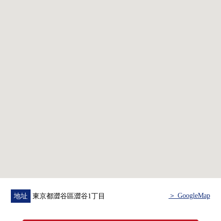
○ 已經大規模的修理工程實施2025年(2025年)
○ 入口防盜門系統，到達電梯地板限制
○ 三菱地所community株式會社和Secom株式會社合作開發
的Mansion安全"LIFE EYE'S"導入
○ 像飯店的內走廊設計
○ 24小時可外出丟垃圾
○ 寵物飼養可(飼養有規定)
■ 關於一般定期租地權
○ 房屋價格包括預付地租適合數額以及保證金。
○ 租地權的轉讓、轉租可(預告關鍵，允許費不要)
○ 沒有合同的更新，并且建築物的買進要求不可能，并且，
關於一般的定期租地權(地上權)，沒有出自建築物的構造、
改造的期間延長。
＞ GoogleMap
地址
東京都澀谷區澀谷1丁目