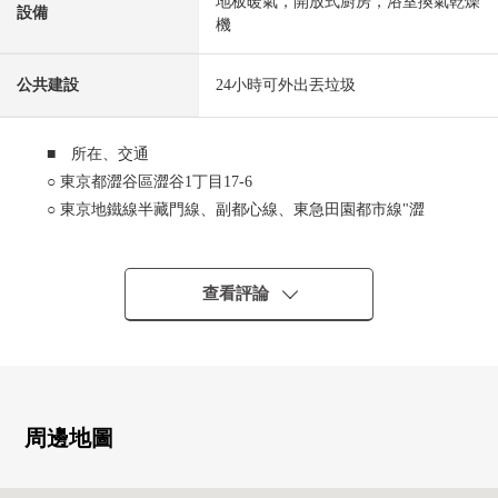
地板暖氣，開放式廚房，浴室換氣乾燥
設備
機
公共建設
24小時可外出丟垃圾
■ 所在、交通
○ 東京都澀谷區澀谷1丁目17-6
○ 東京地鐵線半藏門線、副都心線、東急田園都市線"澀
谷"車站步行2分鐘
JR山手線、埼京線、湘南新宿線、東急東橫線、東京地
鐵線銀座線"澀谷"車站步行5分鐘
查看評論
東京地鐵線半藏門線、銀座線、千代田線"表參道"車站
步行11分鐘
■ 關於Mansion
○ 三菱地所住宅株式會社開發商×清水建設株式會社設計、
周邊地圖
施工
○ 2014年(2014年)良好設計獎獲獎