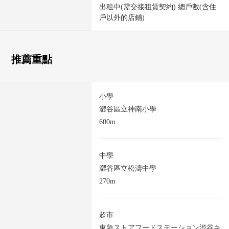
出租中(需交接租賃契約) 總戶數(含住
戶以外的店鋪)
推薦重點
小學
澀谷區立神南小學
600m
中學
澀谷區立松濤中學
270m
超市
東急ストアフードステーション渋谷キ