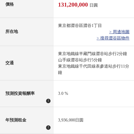
131,200,000
價格
日圓
東京都澀谷區澀谷1丁目
所在地
> 周邊地圖
> 搜尋澀谷區物件
東京地鐵線半藏門線澀谷站步行2分鐘
山手線澀谷站步行5分鐘
交通
東京地鐵線千代田線表參道站步行11分
鐘
預測投資報酬率
3.0 %
!
年預測租金
3,936,000日圆
!