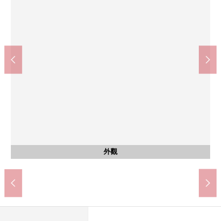
東急store食物站澀谷演員表店(約200m)
MIYASHITA PARK(約180m)
澀谷區立神南小學(約600m)
澀谷區政府機關(約660m)
步行3分鐘
步行3分鐘
步行8分鐘
步行9分鐘
外觀
入口
外觀
外觀
入口
其他
外觀
外觀