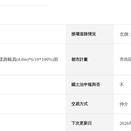
北側：
接壤道路情況
幅員(4.0m)*6/10*100%)前
市街
都市計畫
不
國土法申報與否
仲介
交易方式
202
下次更新日