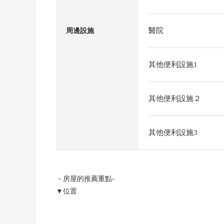
醫院
周邊設施
其他便利設施1
其他便利設施２
其他便利設施3
－房屋的推薦重點-
▼位置
・金山綜合車站步行13分鐘
・名鐵名古屋本線"山王"車站步行13分鐘