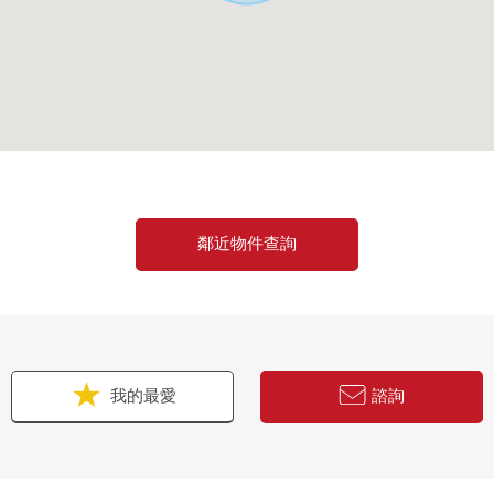
建築工程的時候，最晚在事業開始的60日之前是到教育委員會的申報關鍵
。
鄰近物件查詢
我的最愛
諮詢