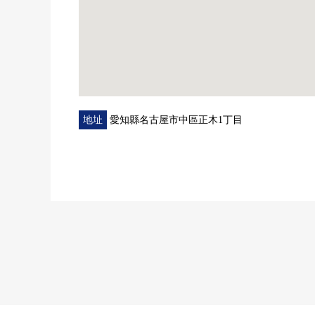
※本房屋在為在埋藏文化遺產包裹倉庫居住地裡有進行
■ 在找想要的家方面給予幫助的━━━━━・・・
房屋的詳細、需討論是如感興趣,歡迎請隨時聯繫我們
地址
愛知縣名古屋市中區正木1丁目