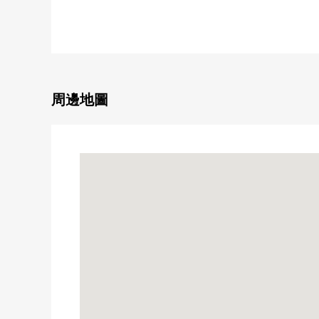
・名古屋市營地鐵名城線"東別院"車站步行15分鐘
・可便利性好的5沿線利用
(JR東海道本線、JR中央本線、名鐵線、名城線、名港線
▼土地的特徴
・ 土地面積約174.05平方公尺(約52.65坪)
周邊地圖
・ 北側約4.0m公路，接道間口約9.5m
・ 整形地
・ 已經確定測量
・ 不是建築包含條件待售土地
・ 能在喜歡的House廠商以及建築公司建造
▼周邊環境
・到正木小學約60m
・到伊勢山中學約300m
※容積率被對240%(前面道路幅員4m*6/10*100%)前