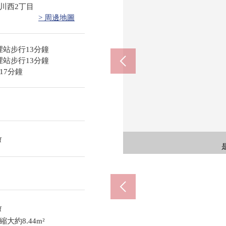
川西2丁目
> 周邊地圖
裡站步行13分鐘
裡站步行13分鐘
17分鐘
今裡站(Os
今裡站(Os
桃谷站
超
f
f
大約8.44m²