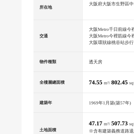
大阪府大阪市生野區中
所在地
大阪Metro千日前線今
大阪Metro今裡筋線今
交通
大阪環狀線桃谷站步行
透天房
物件種類
74.55
802.45
全樓層總面積
m²/
sq
1969年1月築(築57年)
建築年
47.17
507.73
m²/
sq
土地面積
※含有建築義務道路退縮