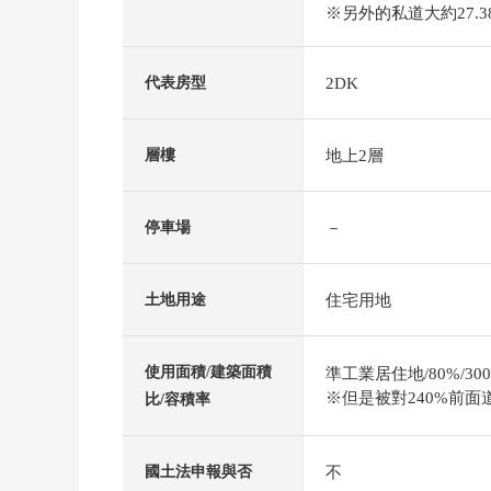
※另外的私道大約27.3
2DK
代表房型
地上2層
層樓
－
停車場
住宅用地
土地用途
使用面積/建築面積
準工業居住地/80%/30
※但是被對240%前面
比/容積率
不
國土法申報與否