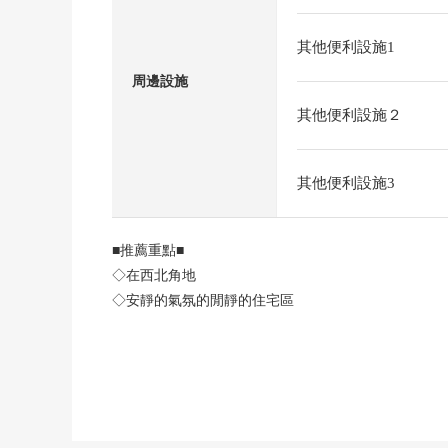
其他便利設施1
周邊設施
其他便利設施２
其他便利設施3
■推薦重點■
◇在西北角地
◇安靜的氣氛的閒靜的住宅區
◇各室有收納
◇房型/2DK
◇生活便利性和成熟穩重的居住環境的平衡好的區域
◇1樓部分也能討論作為實驗室、事務所的利用