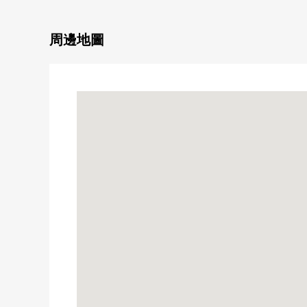
■周邊設施■
◇御幸通商店街步行3分鐘(約190m)
◇生野勝山郵局步行5分鐘(約330m)
周邊地圖
◇螺釘千代步行3分鐘(約230m)
◇超市玉出今裡商店步行5分鐘(約360m)
◇7-Eleven大阪桃谷5丁目商店(約305m)
■ 在找想要的家方面給予幫助的━━━━━・・・
在房屋的詳細、需討論[三井Rehouse上本町Center