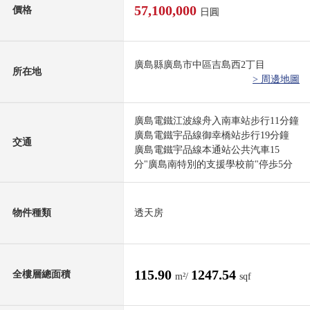
57,100,000
價格
日圓
廣島縣廣島市中區吉島西2丁目
所在地
> 周邊地圖
廣島電鐵江波線舟入南車站步行11分鐘
廣島電鐵宇品線御幸橋站步行19分鐘
交通
廣島電鐵宇品線本通站公共汽車15
分"廣島南特別的支援學校前"停歩5分
物件種類
透天房
115.90
1247.54
全樓層總面積
m²/
sqf