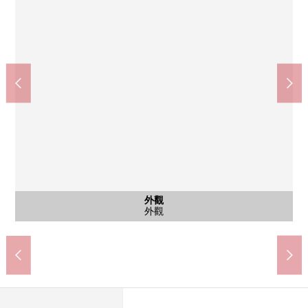
含有前面道路的外觀
公共汽車
和式房間
和式房間
西式房間
停車場
停車場
外觀
門口
陽台
陽台
陽台
洗臉
廚房
廚房
其他
客廳
客廳
客廳
客廳
客廳
客廳
客廳
客廳
廁所
客廳
門口
其他
其他
廁所
廣島市立吉島中學(約690m)
前面道路
公共汽車
和式房間
和式房間
西式房間
西式房間
1樓廁所
2樓廁所
停車場
停車場
工作區
外觀
門口
屋頂
屋頂
屋頂
洗臉
廚房
廚房
客廳
客廳
客廳
客廳
客廳
客廳
客廳
客廳
客廳
門口
禮堂