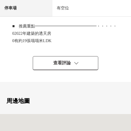
停車場
有空位
■ 推薦重點━━━━━━━━━━━━━━━・・・・・
02022年建築的透天房
0有約19張塌塌米LDK
0正采用開放式廚房櫃台，一邊烹調，一邊可以享用與家族
的團聚
0有嵌入式衣櫃，收納充實
查看評論
0有和式房間的溫暖的設計
0在屋頂Sky Terrace，能享受烤肉
0超市·便利店在步行範圍以內，生活便利性良好
周邊地圖