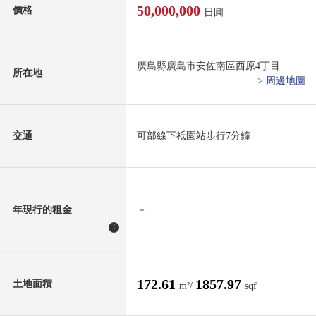
50,000,000
價格
日圓
廣島縣廣島市安佐南區西原4丁目
所在地
> 周邊地圖
交通
可部線下祗園站步行7分鐘
年現行的租金
－
!
172.61
1857.97
土地面積
m²/
sqf