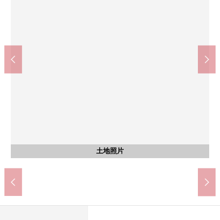
yume Terrace祗園(約230m)
中祗園郵局(約470m)
含有前面道路的外觀
土地照片
土地照片
土地照片
其他
其他