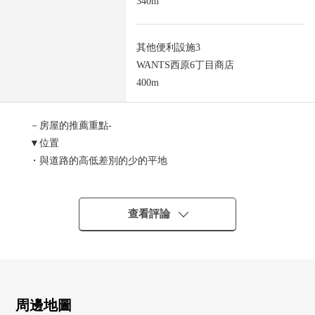
340m
其他便利設施3
WANTS西原6丁目商店
400m
－房屋的推薦重點-
▼位置
・與道路的高低差別的少的平地
・最近"下祗園"車站、超市·便利店是步行10分鐘的範圍以
內的居住環境
▼土地的特徴
查看評論
・正面寬度大，并且有開放感覺
・能在喜歡的House廠商、建築公司建造
■在找想要的家方面給予幫助的━━━━━・・・
房屋的詳細、需討論是如感興趣,歡迎請隨時聯繫我們。
周邊地圖