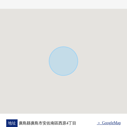
[對在討論移動的顧客]
■也把自己的家的"出售"交給三井Rehouse請
・是否最好開始什麼雖然是否是否"出售是以前購買是以
前"想重新購買可是不知道。
・想把握擁有房地產的行情。
・因為剩下自己的家的住宅貸款所以想談無勉強的資金計
劃。
在顧客的情形合起來，合計，從住在的購買到出售，支
援。
首先，在免付費專線，請命令擁有房地產的概要。
(因為有不能夠辦理的居住地所以請諒解)
"免費評估的申請"
三井Rehouse祗園新道Center
＞ GoogleMap
地址
廣島縣廣島市安佐南區西原4丁目