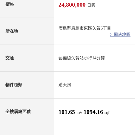
24,800,000
價格
日圓
廣島縣廣島市東區矢賀6丁目
所在地
> 周邊地圖
交通
藝備線矢賀站步行14分鐘
物件種類
透天房
101.65
1094.16
全樓層總面積
m²/
sqf