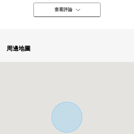
・是5LDK的透天房。
▼房間的特徴
查看評論
・有壁龕、內障礙孩子并且約6張榻榻米和式房間
・西式房間、浴室、廚房等的每個室有老虎窗
▼設備
・廁所在各層
・鞋櫃、地板下邊儲藏室等的豐富的存儲空間
周邊地圖
▼周邊環境
・到萬惣府中店約670m(步行9分鐘)
・到7-Eleven廣島溫品1丁目商店約630m(步行8分鐘)
■ 在找想要的家方面給予幫助的━━━━━・・・
房屋的詳細、需討論是如感興趣,歡迎請隨時聯繫我們。