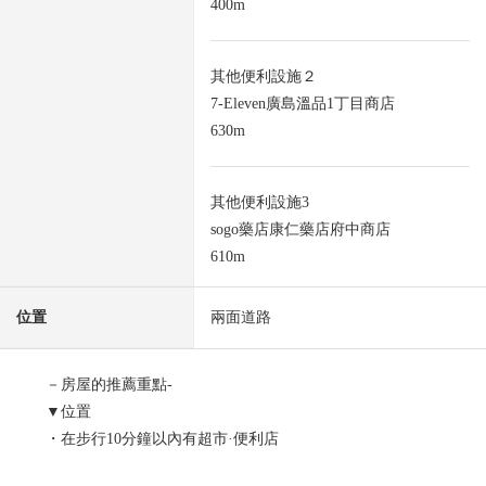
400m
其他便利設施２
7-Eleven廣島溫品1丁目商店
630m
其他便利設施3
sogo藥店康仁藥店府中商店
610m
位置
兩面道路
－房屋的推薦重點-
▼位置
・在步行10分鐘以內有超市·便利店
▼建築物的特徴