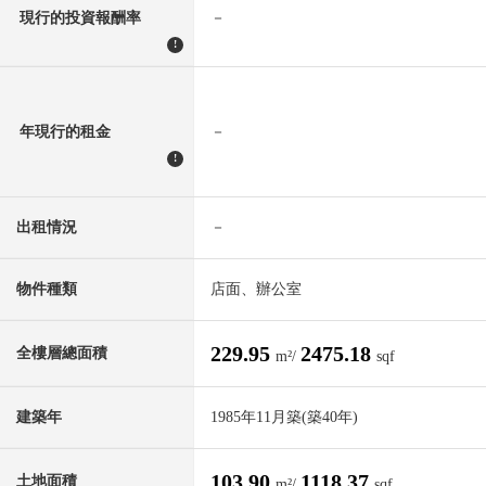
現行的投資報酬率
－
!
年現行的租金
－
!
出租情況
－
物件種類
店面、辦公室
229.95
2475.18
全樓層總面積
m²/
sqf
建築年
1985年11月築(築40年)
103.90
1118.37
土地面積
m²/
sqf