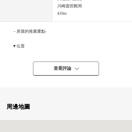
川崎渡田郵局
410m
－房屋的推薦重點-
▼位置
・JR東海道線，南武線，京濱東北/根岸線"川崎"車站公共
汽車16分"濱町3丁目"停歩2分
查看評論
▼建築物的特徴
・3層樓鐵骨造的付店鋪住宅
・1樓店鋪，2樓.3樓住宅
・建築面積比80%，容積率300%
・在西北、東北角地，有開放感覺
周邊地圖
・為前面道路幅員約8.0m，車的進出順利完成
・面向公路