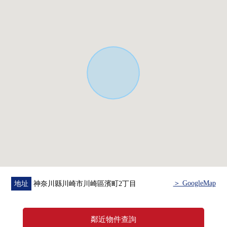
▼周邊環境
・7-Eleven川崎濱町3丁目商店…步行3分鐘(約190m)
・大島小學…步行4分鐘(約250m)
■ 在找想要的家方面給予幫助的━━━━━・・・
房屋的詳細、需討論是如感興趣,歡迎請隨時聯繫我們。
＞ GoogleMap
地址
神奈川縣川崎市川崎區濱町2丁目
鄰近物件查詢