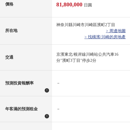
81,800,000
價格
日圓
神奈川縣川崎市川崎區濱町2丁目
所在地
> 周邊地圖
> 找橫濱/川崎的房地產
京濱東北/根岸線川崎站公共汽車16
交通
分"濱町3丁目"停歩2分
預測投資報酬率
－
!
年客滿的預測租金
－
!