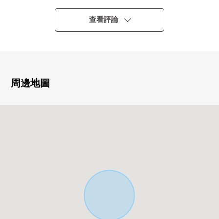
站以及櫻木町站能夠連接
○ 2002年築，積水住宅株式會社施工的輕量鐵骨造2階建
查看評論
整棟小型公寓
0 為現狀空房，能作為供自己居住使用的透天房用地以及
投資整棟小型公寓用地討論
0 在第一類低層住宅專用區的閒靜的住宅區所在
0 步行4分到根岸森林公園綠化多的居住環境
周邊地圖
○ 間取1K的房間在各層1個房間是合計2個房間
○ 光照為朝南西良好
■ 比負責人━━━━━━━━━━━━━━━・・・・・
也把周圍房屋合起來，不僅周邊環境以及設施的向導而
且，能介紹。
另外，購買時的各項費用，住宅貸款(月的償還例)，
因為也接受資金計劃的需討論所以，
當有了興趣的時候，在下方，