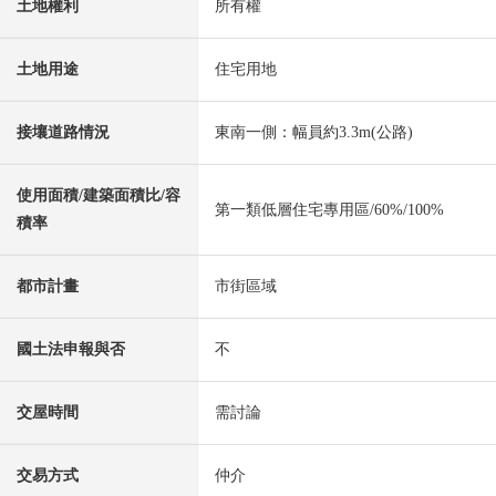
土地權利
所有權
土地用途
住宅用地
接壤道路情況
東南一側：幅員約3.3m(公路)
使用面積/建築面積比/容
第一類低層住宅專用區/60%/100%
積率
都市計畫
市街區域
國土法申報與否
不
交屋時間
需討論
交易方式
仲介