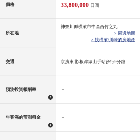
33,800,000
價格
日圓
神奈川縣橫濱市中區西竹之丸
所在地
> 周邊地圖
> 找橫濱/川崎的房地產
交通
京濱東北/根岸線山手站步行9分鐘
預測投資報酬率
－
!
年客滿的預測租金
－
!