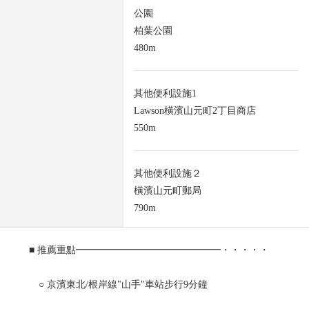
公園
柏葉公園
480m
其他便利設施1
Lawson橫濱山元町2丁目商店
550m
其他便利設施２
橫濱山元町郵局
790m
■ 推薦重點━━━━━━━━━━━━━━━・・・・・
○ 京濱東北/根岸線"山手"車站步行9分鐘
0 坐1輛公共汽車停歩2分到公車站"山元町4丁目"到橫濱