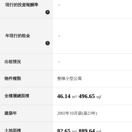
現行的投資報酬率
－
!
年現行的租金
－
!
出租情況
－
物件種類
整棟小型公寓
46.14
496.65
全樓層總面積
m²/
sqf
建築年
2002年10月築(築23年)
82.65
889.64
土地面積
m²/
sqf