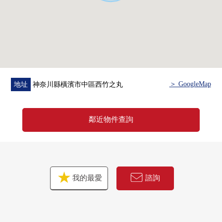
請比"諮商"或者"預約參觀"更詢問。
因為也受理在電話的需討論所以，
請到免付費專線"0120-988-431"隨便詢問。
＞ GoogleMap
地址
神奈川縣橫濱市中區西竹之丸
鄰近物件查詢
我的最愛
諮詢