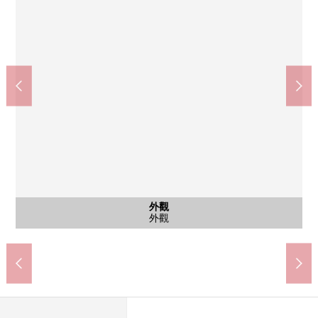
含有前面道路的外觀
含有前面道路的外觀
公共汽車
共有部分
共有部分
外觀
室內
室內
室內
風景
風景
室內
室內
室內
室內
外觀
外觀
外觀
門口
微型MARCHE富士山元町商店(約190m)
Lawson橫濱山元町2丁目商店(約550m)
橫濱市立仲尾台中學(約460m)
橫濱市立山元小學(約610m)
根岸森林公園(約300m)
始自於2階住戸的風景
始自於2階住戸的風景
柏葉公園(約480m)
室內(2樓)
室內(2樓)
室內(2樓)
室內(2樓)
室內(2樓)
室內(2樓)
室內(2樓)
室內(2樓)
前面道路
前面道路
共有部分
共有部分
外觀
外觀
外觀
外觀
門口