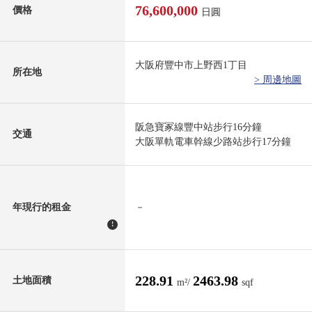
76,600,000
價格
日圓
大阪府豐中市上野西1丁目
所在地
> 周邊地圖
阪急寶冢線豐中站步行16分鐘
交通
大阪單軌電車幹線少路站步行17分鐘
年現行的租金
－
!
228.91
2463.98
土地面積
m²/
sqf