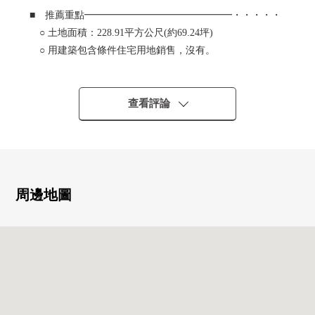
■ 推薦重點━━━━━━━━━━━━━━━・・・・・
○ 土地面積：228.91平方公尺(約69.24坪)
○ 用建築包含條件住宅用地銷售，沒有。
能在喜歡的House廠商，建築公司建造。
○ 前面道路幅員：約7.4米
○ 能使用2沿線
查看評論
・ 阪急電鐵寶冢線"豐中"車站步行16分鐘
・ 大阪單軌電車幹線"少路"車站步行17分鐘
○ 請計劃的需討論、資金計劃隨便命令。
※臨時測量面積/約253.20平方公尺(2025年9月實施)
周邊地圖
・臨時測量面積有鄰地境界蒞臨經過確定測量為未了結增
減可能性。
・如上所述用地圖正在原來製作臨時測量圖紙，不是確定
圖紙。
・關於臨時測量面積以及寸周圍間隔，鄰地境界蒞臨為未
了結有經過確定測量增減可能性。