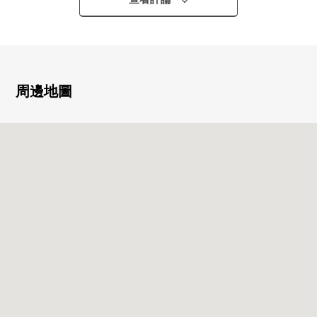
・248戶總戶數的大規模的Mansion
▼房間的特徴
・有安靜的氣氛的和式房間
周邊地圖
▼設備
・各居室有收納
▼周邊環境
・到高槻市立奧坂小學約900m(步行12分鐘)
・到高槻市立第8中學約1,000m(步行13分鐘)
・到高槻阪急Square約900m(步行12分鐘)
・到安満遺跡公園約850m(步行11分鐘)
■
在找想要的家方面給予幫助的━━━━━・・・
房屋的詳細、需討論是如感興趣,歡迎請隨時聯繫我們。