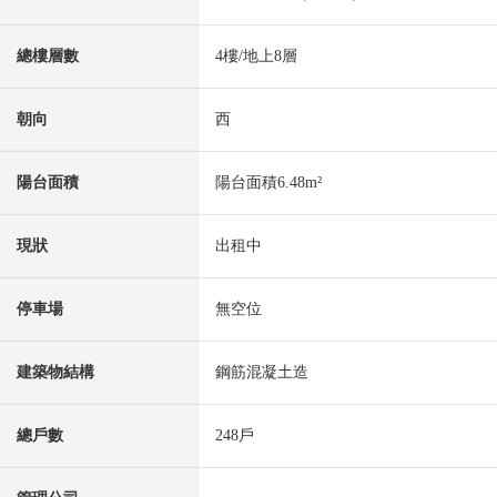
總樓層數
4樓/地上8層
朝向
西
陽台面積
陽台面積6.48m²
現狀
出租中
停車場
無空位
建築物結構
鋼筋混凝土造
總戶數
248戶