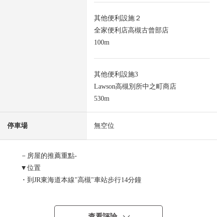
其他便利設施２
全家便利店高槻古曾部店
100m
其他便利設施3
Lawson高槻別所中之町商店
530m
停車場
無空位
－房屋的推薦重點-
▼位置
・到JR東海道本線"高槻"車站步行14分鐘
・到阪急京都線"高槻市"車站步行15分鐘
▼Mansion的特徴
查看評論