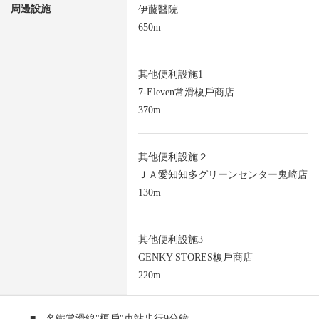
周邊設施
伊藤醫院
650m
其他便利設施1
7-Eleven常滑榎戶商店
370m
其他便利設施２
ＪＡ愛知知多グリーンセンター鬼崎店
130m
其他便利設施3
GENKY STORES榎戶商店
220m
■ 名鐵常滑線"榎戶"車站步行9分鐘