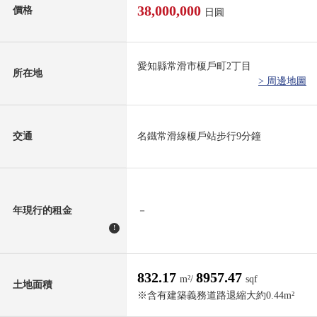
38,000,000
價格
日圓
愛知縣常滑市榎戶町2丁目
所在地
> 周邊地圖
交通
名鐵常滑線榎戶站步行9分鐘
年現行的租金
－
!
832.17
8957.47
m²/
sqf
土地面積
※含有建築義務道路退縮大約0.44m²