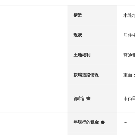
木造
構造
居住
現狀
普通租
土地權利
東面：
接壤道路情況
市街
都市計畫
－
年現行的租金
!