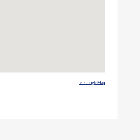
＞ GoogleMap