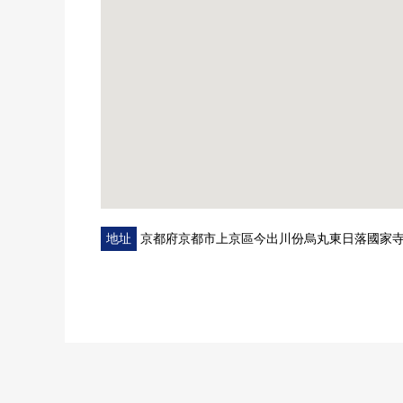
※新建時候的建築物由來自地主的傳達到3階建構成。
※在再建的情況下，需要出自規定的允許費。
地址
京都府京都市上京區今出川份烏丸東日落國家