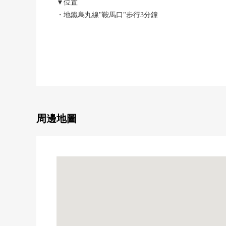
▼位置
・地鐵烏丸線"鞍馬口"步行3分鐘
・在東面幅員約22.0m的烏丸路上接道
・東西方兩面試道路房屋
▼特徴
・正適應自己公司大樓，收益Mansion，店鋪併用住宅
・房屋東面是商業區域的氣氛，并且房屋西側是閒靜的
▼周邊環境
周邊地圖
・鞍子輕鬆怎麼日步行4分鐘(約290m)
・京都市立室町小學步行3分鐘(約220m)
・京都市立烏丸中學步行2分鐘(約130m)
※地主是寺廟(相國家寺)的普通租地權。
※請在新所有者以及社団法人萬年會之間新簽訂土地租借
※租借期間滿期後，可以更新，但是需要規定的更新費
※在新建房屋(再建)的情況下，需要出自規定的允許費