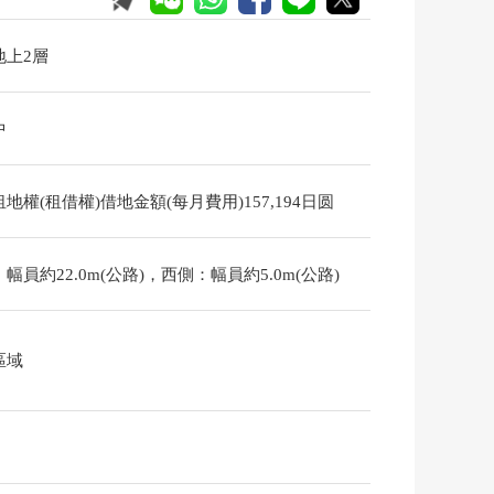
地上2層
中
地權(租借權)借地金額(每月費用)157,194日圆
幅員約22.0m(公路)，西側：幅員約5.0m(公路)
區域