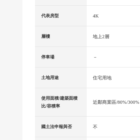
4K
代表房型
地上2層
層樓
－
停車場
住宅用地
土地用途
使用面積/建築面積
近鄰商業區/80%/300%
比/容積率
不
國土法申報與否