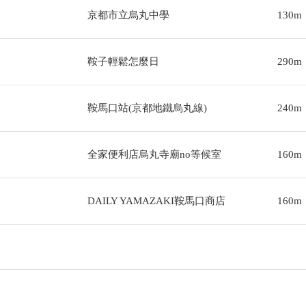
京都市立烏丸中學
130m
鞍子輕鬆怎麼日
290m
鞍馬口站(京都地鐵烏丸線)
240m
全家便利店烏丸寺廟no等候室
160m
DAILY YAMAZAKI鞍馬口商店
160m