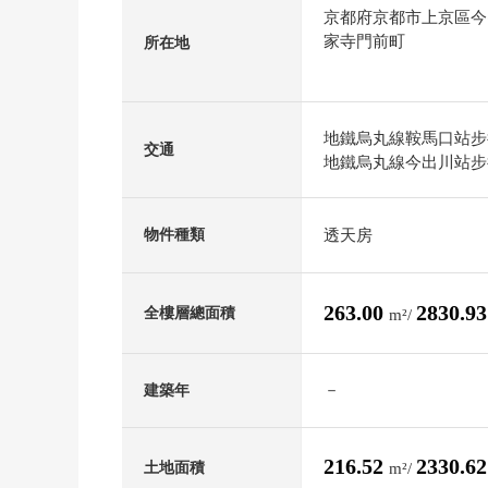
京都府京都市上京區今
家寺門前町
所在地
地鐵烏丸線鞍馬口站步
交通
地鐵烏丸線今出川站步
透天房
物件種類
263.00
2830.9
全樓層總面積
m²/
－
建築年
216.52
2330.6
土地面積
m²/