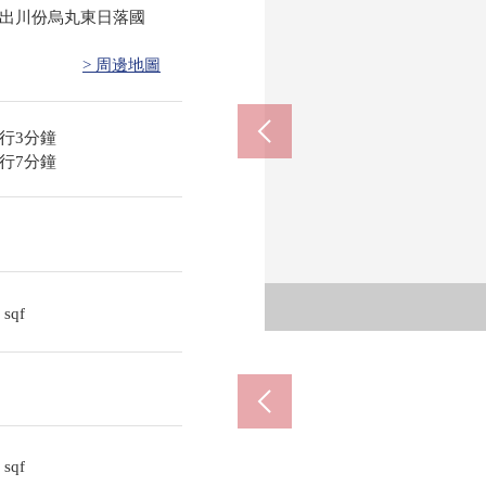
出川份烏丸東日落國
> 周邊地圖
行3分鐘
行7分鐘
DAILY 
全家便利
JCHO
鞍馬口站
京
京
鞍
3
sqf
2
sqf