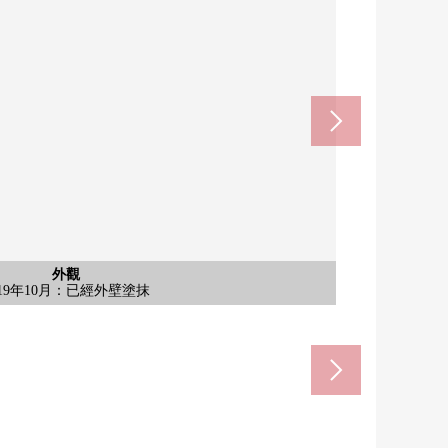
leven山科日之岡商店(約960m)
uto山科購物中心(約1320m)
共有部分
共有部分
共有部分
公共汽車
公共汽車
外觀
外觀
外觀
室內
收納
廚房
廚房
其他
廁所
其他
室內
室內
收納
收納
廁所
洗臉
廚房
其他
外觀
間(出借招募中的105號房間)
024年2月全部人家浴室交換
024年2月全部人家浴室交換
019年10月：已經外壁塗抹
含有前面道路的外觀
步行17分鐘。
步行12分鐘。
共有部分
1樓走廊
2樓走廊
2樓走廊
Terrace
Terrace
外觀
外觀
外觀
收納
廚房
廚房
設備
廁所
室內
室內
收納
收納
廁所
洗臉
廚房
外觀