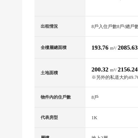
8戶入住戶數8戶/總戶
出租情況
193.76
2085.6
全樓層總面積
m²/
200.32
2156.2
m²/
土地面積
※另外的私道大約49.7
8戶
物件內的住戶數
1K
代表房型
地上2層
層樓