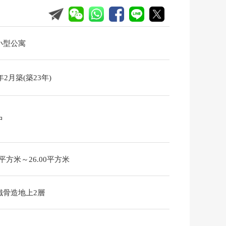
小型公寓
3年2月築(築23年)
中
75平方米～26.00平方米
鐵骨造地上2層