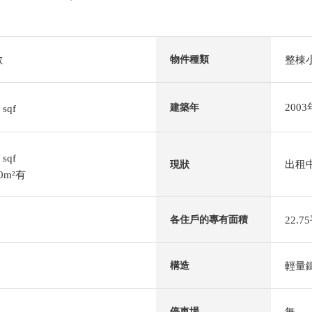
數
整棟
物件種類
3
200
建築年
sqf
4
sqf
出租
現狀
0m²有
22.
各住戶的專有面積
輕量
構造
無
停車場