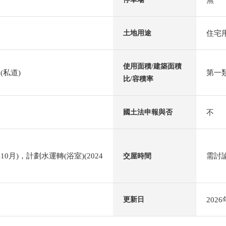
住宅
土地用途
使用面積/建築面積
(私道)
第一類
比/容積率
不
國土法申報與否
10月)，計劃水運轉(浴室)(2024
需討
交屋時間
202
更新日