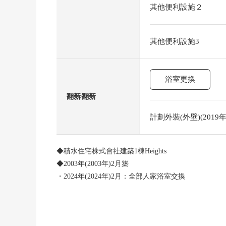
其他便利設施２
其他便利設施3
浴室更換
翻新⁄翻新
計劃外裝(外壁)(2019年
◆積水住宅株式會社建築1棟Heights
◆2003年(2003年)2月築
・2024年(2024年)2月：全部人家浴室交換
・2019年(2019年)10月：外壁塗抹
●全部人家1K型
[設備]