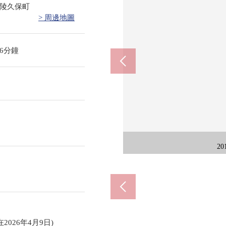
陵久保町
> 周邊地圖
6分鐘
7-E
rak
西式房
2
2
2
:在2026年4月9日)