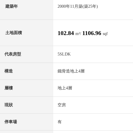
建築年
2000年11月築(築25年)
102.84
1106.96
土地面積
m²/
sqf
代表房型
5SLDK
構造
鐵骨造地上4層
層樓
地上4層
現狀
空房
停車場
有