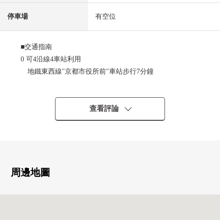
停車場
有空位
■交通指南
0 可4沿線4車站利用
地鐵東西線"京都市役所前"車站步行7分鐘
地鐵東西線"烏丸御池"車站步行8分鐘
地鐵烏丸線"烏丸御池"車站步行8分鐘
京阪本線"三條"車站步行9分鐘
查看評論
阪急京都線"京都河原町"車站步行11分鐘
■推薦重點
0 5SLDK+LDK(有閣樓)
0 廚房、2個地方洗手間(2樓，3樓)
周邊地圖
0 車庫電動鐵卷門
0 玄關空間有
0 防盜門