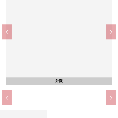
其他當地
全家便利店三條寺町商店(約180m)
京都市立京都御池中學(約290m)
京都三條御幸町郵局(約170m)
京都市立禦所南小學(約910m)
Fresco御池商店(約390m)
含有前面道路的外觀
外觀
外觀
外觀
外觀
外觀