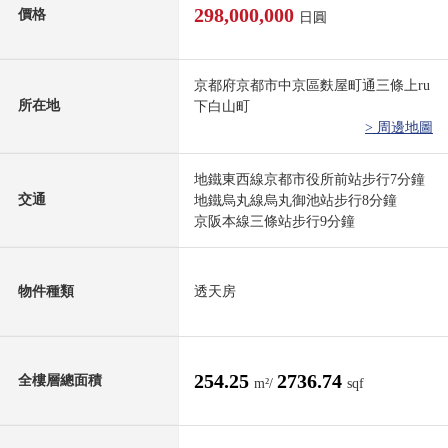
298,000,000
價格
日圓
京都府京都市中京區麩屋町通三條上ru
所在地
下白山町
> 周邊地圖
地鐵東西線京都市役所前站步行7分鐘
交通
地鐵烏丸線烏丸御池站步行8分鐘
京阪本線三條站步行9分鐘
物件種類
透天房
254.25
2736.74
全樓層總面積
m²/
sqf