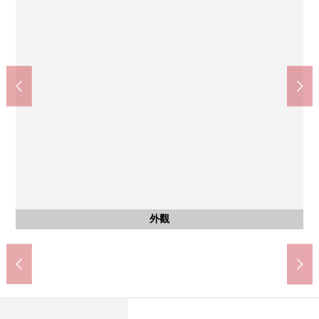
共有部分
共有部分
其他當地
其他當地
7-Eleven京都東洞院推小徑商店(約200m)
京都東洞院推小徑郵局(約210m)
京都市立京都御池中學(約510m)
京都市立禦所南小學(約580m)
Coop禦所南(約280m)
集合信箱
前面道路
前面道路
外觀
入口
入口
名牌
外觀
外觀
外觀