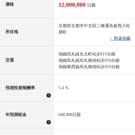
12,000,000
價格
日圓
京都府京都市中京區二條通高倉西入松
所在地
屋町
> 周邊地圖
地鐵烏丸線丸太町站步行5分鐘
交通
地鐵烏丸線烏丸御池站步行6分鐘
地鐵東西線烏丸御池站步行6分鐘
預測投資報酬率
5.4 %
!
年預測租金
648,000日圆
!