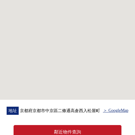
◆ 推薦的要點
0私人使用面積27.27平方公尺的1DK
0朝南的陽台
0防盜門
＞ GoogleMap
地址
京都府京都市中京區二條通高倉西入松屋町
鄰近物件查詢