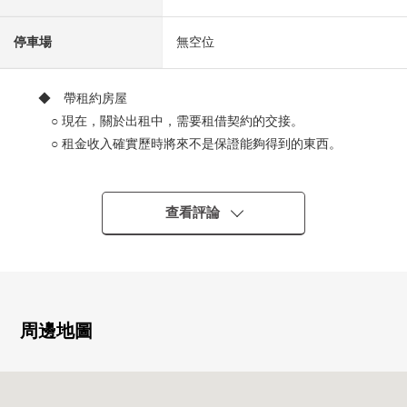
停車場
無空位
◆ 帶租約房屋
○ 現在，關於出租中，需要租借契約的交接。
○ 租金收入確實歷時將來不是保證能夠得到的東西。
0預測租金(年)648,000日圆(客滿的時候估計)
※表面投資報酬率是年租金收入總和(含共益費)占房屋總
價的比例,且尚未扣除所有需要維持該物件的課稅金和其他
查看評論
支出費用算出。此外滿租的情況是以現在租金收入算出空
置、或一部分空置的情況是以租金行情為基準推算出。
※無法保證房屋租金在未來能成為確實的收入。
◆ 交通指南
周邊地圖
0可2車站2線路利用
・到地鐵烏丸線"丸太町"車站步行5分鐘
・到地鐵烏丸線、東西線"烏丸御池"車站步行6分鐘